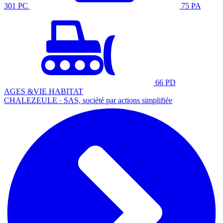
301 PC
75 PA
66 PD
AGES &VIE HABITAT
CHALEZEULE · SAS, société par actions simplifiée