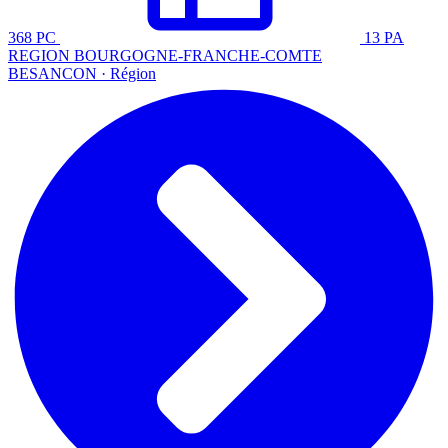
368 PC
13 PA
REGION BOURGOGNE-FRANCHE-COMTE
BESANCON · Région