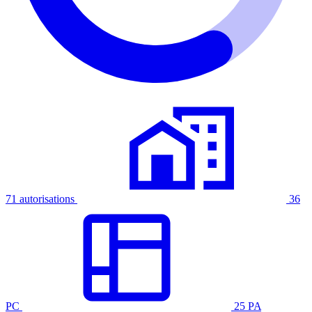
71 autorisations
36
PC
25 PA