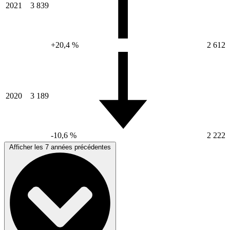
2021
3 839
+20,4 %
2 612
2020
3 189
-10,6 %
2 222
Afficher les 7 années précédentes