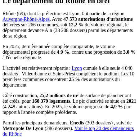
Le département du Rhône en bref
Rhône (69), dont la préfecture est Lyon, fait partie de la région
Auvergne-Rhône-Alpes
. Avec
47 573 autorisations d'urbanisme
délivrées sur 266 communes, soit
12,2 %
du volume régional, le
département devance Ain (38 208 dossiers) parmi les départements
de sa région.
En 2025, dernière année complète comparable, le volume
départemental progresse de
4,9 %
, contre une progression de
3,0 %
à l'échelle régionale.
L'activité est relativement répartie :
Lyon
cumule à elle seule 4 040
dossiers . Villeurbanne et Saint-Priest complètent le podium. Les 10
premières communes concentrent
25 %
des autorisations du
département.
Côté construction,
25,2 millions de m²
de surface de plancher ont
été créés, pour
168 379 logements
. Le pic d'activité se situe en
2021
(4 248 autorisations). En 2025, le volume progresse de
4,9 %
par
rapport à l'année complète précédente.
Parmi les principaux demandeurs,
Enedis
(303 dossiers) , suivi de
Metropole De Lyon
(286 dossiers).
Voir le top 20 des demandeurs
du Rhône