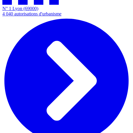
N° 1
Lyon
(69000)
4 040
autorisations d'urbanisme