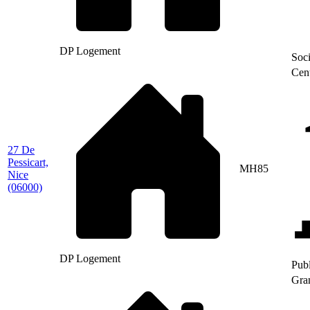
DP Logement
Soci
Cent
27 De
Pessicart,
MH85
Nice
(06000)
DP Logement
Publ
Gran