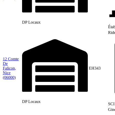
DP Locaux
Étab
Rid
12 Comte
De
Falicon,
EH343
Nice
(06000)
DP Locaux
SCI
Gin