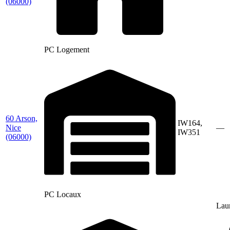
(06000)
PC Logement
60 Arson,
IW164,
Nice
—
IW351
(06000)
PC Locaux
Lau