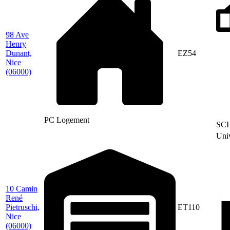
98 Ave
Henry
Dunant,
EZ54
Nice
(06000)
PC Logement
SCI
Uni
10 Camin
René
Pietruschi,
ET110
Nice
(06000)