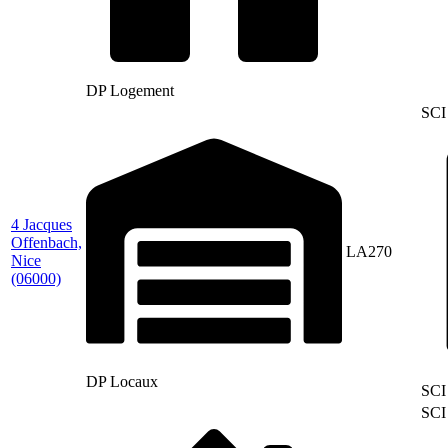
DP Logement
SCI
4 Jacques
Offenbach,
LA270
Nice
(06000)
DP Locaux
SCI
SCI