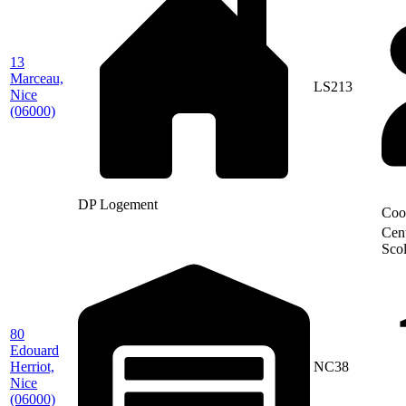
13
Marceau,
LS213
Nice
(06000)
DP Logement
Coo
Cen
Scol
80
Edouard
Herriot,
NC38
Nice
(06000)