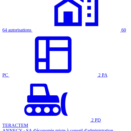
64 autorisations
60
PC
2 PA
2 PD
TERACTEM
ANNECY · SA d'économie mixte à conseil d'administration