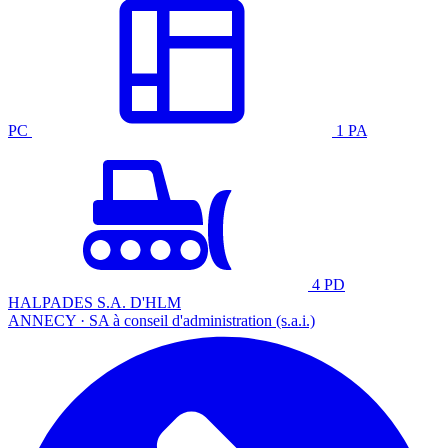
PC
1 PA
4 PD
HALPADES S.A. D'HLM
ANNECY · SA à conseil d'administration (s.a.i.)