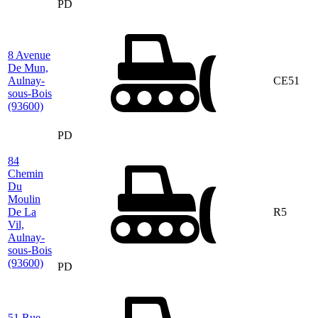
PD
8 Avenue
De Mun,
Aulnay-
CE51
sous-Bois
(93600)
PD
84
Chemin
Du
Moulin
De La
R5
Vil,
Aulnay-
sous-Bois
(93600)
PD
51 Rue