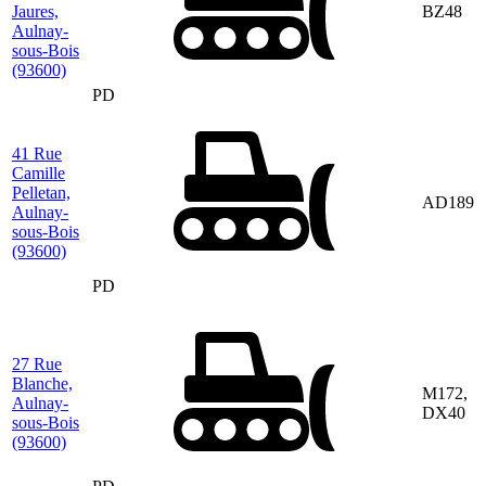
Jaures,
BZ48
Aulnay-
sous-Bois
(93600)
PD
41 Rue
Camille
Pelletan,
AD189
Aulnay-
sous-Bois
(93600)
PD
27 Rue
Blanche,
M172,
Aulnay-
DX40
sous-Bois
(93600)