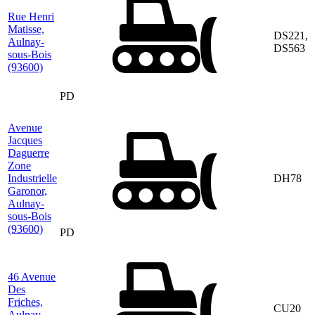
Rue Henri
Matisse,
DS221,
Aulnay-
DS563
sous-Bois
(93600)
PD
Avenue
Jacques
Daguerre
Zone
Industrielle
DH78
Garonor,
Aulnay-
sous-Bois
(93600)
PD
46 Avenue
Des
Friches,
CU20
Aulnay-