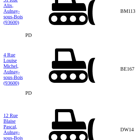
Alix,
Aulnay-
BM113
sous-Bois
(93600)
PD
4 Rue
Louise
Michel,
BE167
Aulnay-
sous-Bois
(93600)
PD
12 Rue
Blaise
Pascal,
DW14
Aulnay-
sous-Bois