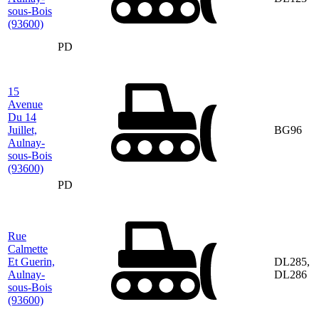
sous-Bois
(93600)
PD
15
Avenue
Du 14
Juillet,
BG96
Aulnay-
sous-Bois
(93600)
PD
Rue
Calmette
Et Guerin,
DL285,
Aulnay-
DL286
sous-Bois
(93600)