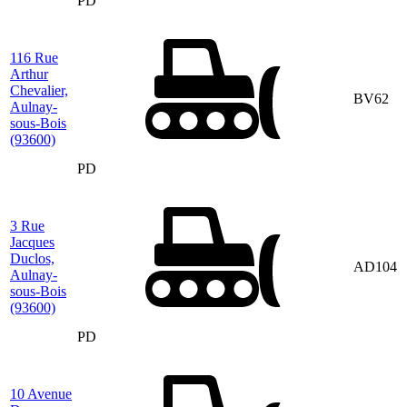
PD
116 Rue
Arthur
Chevalier,
BV62
Aulnay-
sous-Bois
(93600)
PD
3 Rue
Jacques
Duclos,
AD104
Aulnay-
sous-Bois
(93600)
PD
10 Avenue