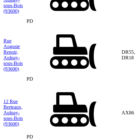
sous-Bois
(93600)
PD
Rue
Auguste
Renoir,
DR55,
Aulnay-
DR18
sous-Bois
(93600)
PD
12 Rue
Berteaux,
Aulnay-
AX86
sous-Bois
(93600)
PD