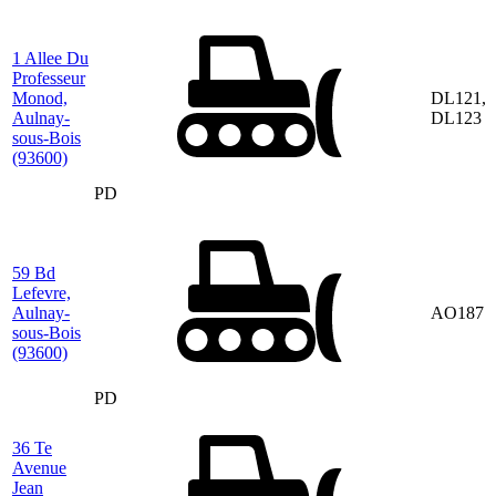
1 Allee Du
Professeur
Monod,
DL121,
Aulnay-
DL123
sous-Bois
(93600)
PD
59 Bd
Lefevre,
Aulnay-
AO187
sous-Bois
(93600)
PD
36 Te
Avenue
Jean