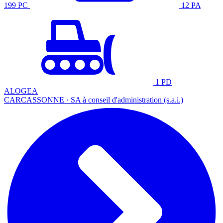
199 PC
12 PA
1 PD
ALOGEA
CARCASSONNE · SA à conseil d'administration (s.a.i.)