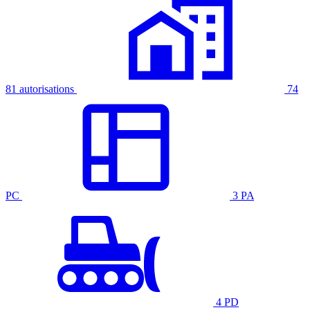
81 autorisations
74
PC
3 PA
4 PD