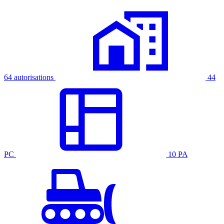
64 autorisations
44
PC
10 PA