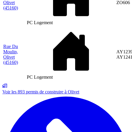
Olivet
ZO606
(45160)
PC Logement
Rue Du
Moulin,
AY1239
Olivet
AY124
(45160)
PC Logement
Voir les 893 permis de construire à Olivet