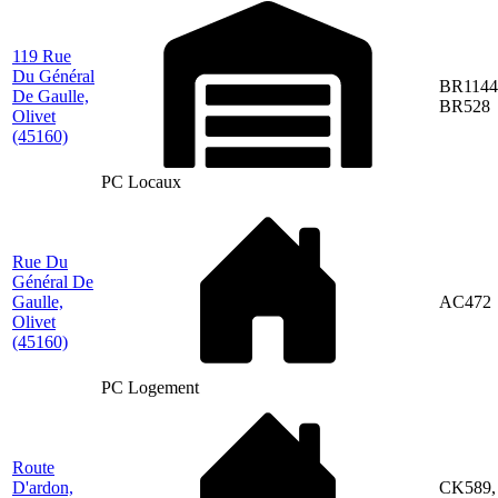
119 Rue
Du Général
BR1144
De Gaulle,
BR528
Olivet
(45160)
PC Locaux
Rue Du
Général De
Gaulle,
AC472
Olivet
(45160)
PC Logement
Route
D'ardon,
CK589,