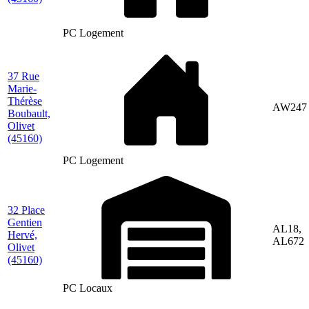
PC Logement
37 Rue
Marie-
Thérèse
AW247
Boubault,
Olivet
(45160)
PC Logement
32 Place
Gentien
AL18,
Hervé,
AL672
Olivet
(45160)
PC Locaux