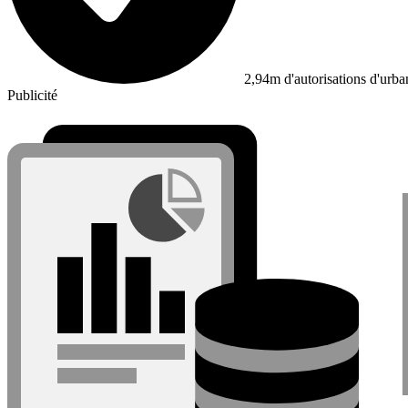
2,94m d'autorisations d'urb
Publicité