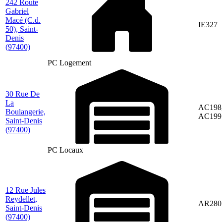
242 Route
Gabriel
Macé (C.d.
IE327
50), Saint-
Denis
(97400)
PC Logement
30 Rue De
La
AC198
Boulangerie,
AC199
Saint-Denis
(97400)
PC Locaux
12 Rue Jules
Reydellet,
AR280
Saint-Denis
(97400)