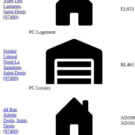
Allée Des
Lantanas,
EL653
Saint-Denis
(97400)
PC Logement
Sentier
Littoral
Nord La
BL461
Jamaïque,
Saint-Denis
(97400)
PC Locaux
44 Rue
Juliette
AD190
Dodu, Saint-
AD191
Denis
(97400)