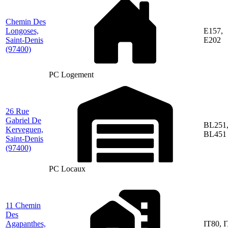
Chemin Des
Longoses,
E157,
Saint-Denis
E202
(97400)
PC Logement
26 Rue
Gabriel De
BL251
Kerveguen,
BL451
Saint-Denis
(97400)
PC Locaux
11 Chemin
Des
Agapanthes,
IT80, 