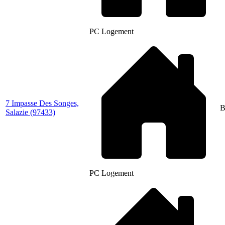
PC Logement
7 Impasse Des Songes,
B
Salazie
(97433)
PC Logement