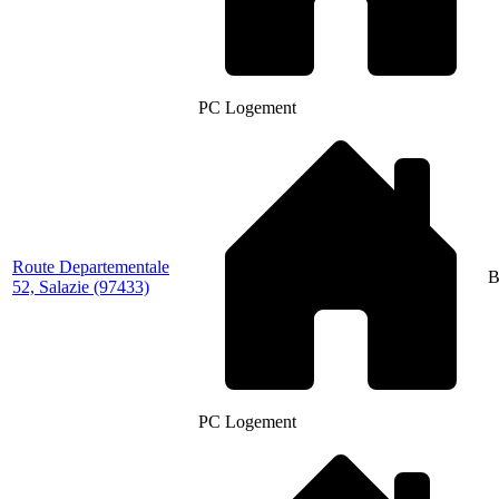
PC Logement
Route Departementale
B
52, Salazie
(97433)
PC Logement