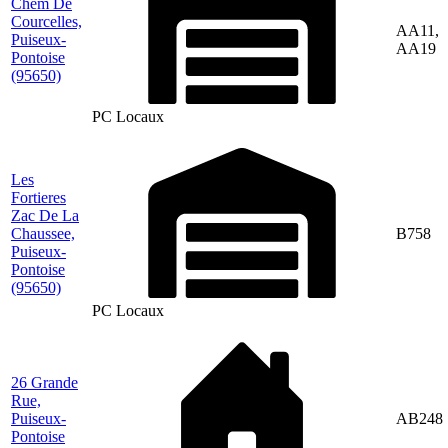
Chem De
Courcelles,
AA11,
Puiseux-
AA19
Pontoise
(95650)
PC Locaux
Les
Fortieres
Zac De La
Chaussee,
B758
Puiseux-
Pontoise
(95650)
PC Locaux
26 Grande
Rue,
Puiseux-
AB248
Pontoise