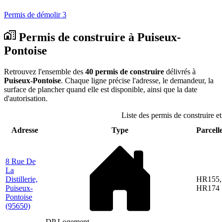
Permis de démolir
3
Permis de construire à Puiseux-
Pontoise
Retrouvez l'ensemble des
40 permis de construire
délivrés à
Puiseux-Pontoise
. Chaque ligne précise l'adresse, le demandeur, la
surface de plancher quand elle est disponible, ainsi que la date
d'autorisation.
Liste des permis de construire e
Adresse
Type
Parcelle
8 Rue De
La
Distillerie,
HR155,
Puiseux-
HR174
Pontoise
(95650)
DP Logement