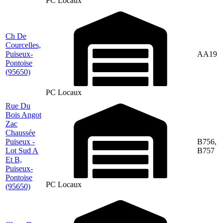
PC Locaux
Ch De
Courcelles,
Puiseux-
AA19
Pontoise
(95650)
PC Locaux
Rue Du
Bois Angot
Zac
Chaussée
Puiseux -
B756,
Lot Sud A
B757
Et B,
Puiseux-
Pontoise
PC Locaux
(95650)