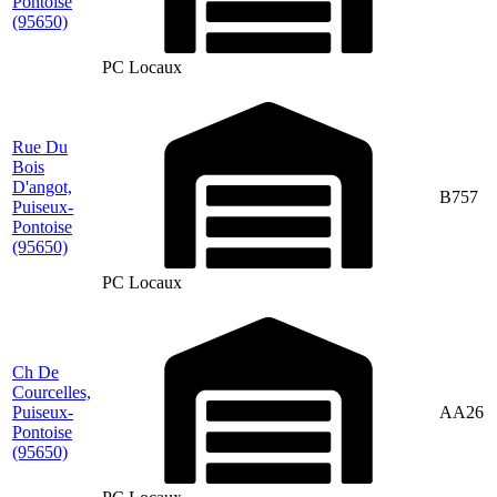
Pontoise
(95650)
PC Locaux
Rue Du
Bois
D'angot,
B757
Puiseux-
Pontoise
(95650)
PC Locaux
Ch De
Courcelles,
Puiseux-
AA26
Pontoise
(95650)