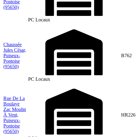
Pontoise
(95650)
PC Locaux
Chaussée
Jules César,
Puiseux-
B762
Pontoise
(95650)
PC Locaux
Rue De La
Boulaye
Zac Moulin
À Vent,
HR226
Puiseux-
Pontoise
(95650)