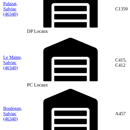
Palazat,
Salviac
C1359
(46340)
DP Locaux
Le Maine,
C415,
Salviac
C412
(46340)
PC Locaux
Boulegan,
Salviac
A457
(46340)