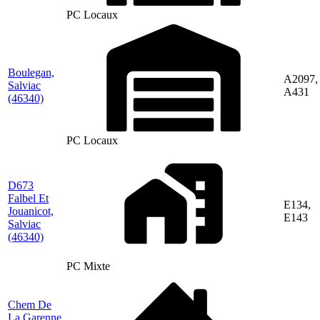
PC Locaux
Boulegan,
A2097,
Salviac
A431
(46340)
PC Locaux
D673
Falbel Et
E134,
Jouanicot,
E143
Salviac
(46340)
PC Mixte
Chem De
La Garenne