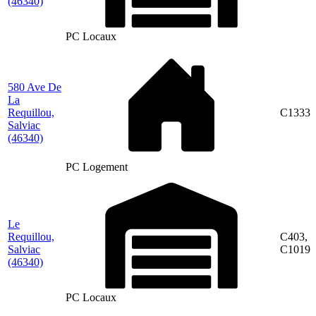
(46340)
PC Locaux
580 Ave De
La
Requillou,
C1333
Salviac
(46340)
PC Logement
Le
Requillou,
C403,
Salviac
C1019
(46340)
PC Locaux