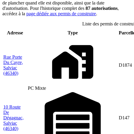
de plancher quand elle est disponible, ainsi que la date
d'autorisation. Pour l'historique complet des
87 autorisations
,
accédez à la
page dédiée aux permis de construire
.
Liste des permis de construi
Adresse
Type
Parcelle
Rue Porte
Du Cayre,
D1874
Salviac
(46340)
PC Mixte
10 Route
De
Dégagnac,
D147
Salviac
(46340)