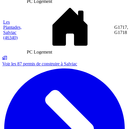
PC Logement
Les
Plantades,
G1717,
Salviac
G1718
(46340)
PC Logement
Voir les 87 permis de construire à Salviac