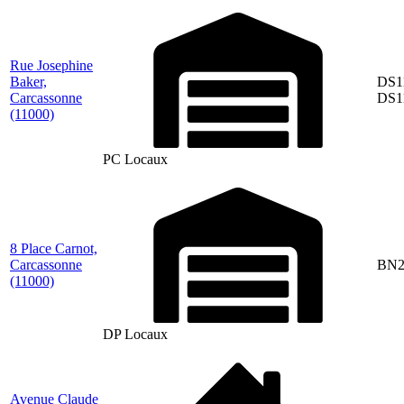
Rue Josephine
Baker,
DS1
Carcassonne
DS1
(11000)
PC Locaux
8 Place Carnot,
Carcassonne
BN2
(11000)
DP Locaux
Avenue Claude