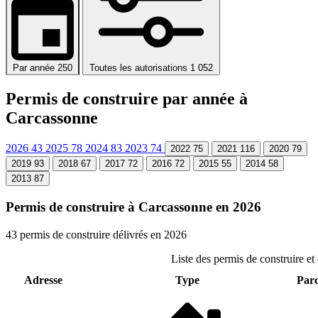
Par année
250
Toutes les autorisations
1 052
Permis de construire par année à
Carcassonne
2026
43
2025
78
2024
83
2023
74
2022
75
2021
116
2020
79
2019
93
2018
67
2017
72
2016
72
2015
55
2014
58
2013
87
Permis de construire à Carcassonne en 2026
43 permis de construire délivrés en 2026
Liste des permis de construire e
Adresse
Type
Parc