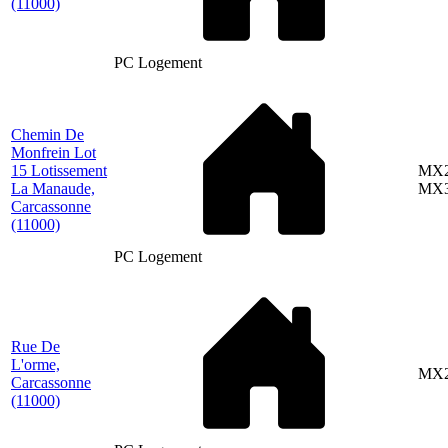
(11000)
PC Logement
Chemin De
Monfrein Lot
15 Lotissement
MX2
La Manaude,
MX3
Carcassonne
(11000)
PC Logement
Rue De
L'orme,
MX2
Carcassonne
(11000)