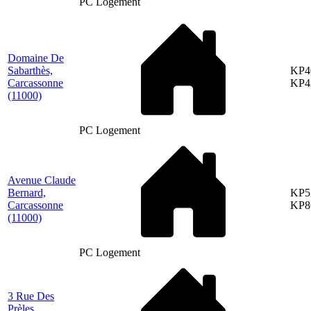
PC Logement
Domaine De
Sabarthès,
KP4
Carcassonne
KP4
(11000)
PC Logement
Avenue Claude
Bernard,
KP5
Carcassonne
KP8
(11000)
PC Logement
3 Rue Des
Prèles