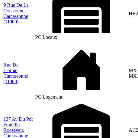
9 Rue De La
Coustoune,
HR2
Carcassonne
(11000)
PC Locaux
Rue De
L'orme,
MX3
Carcassonne
MX1
(11000)
PC Logement
137 Av Du Pdt
Franklin
Roosevelt,
AC2
Carcassonne