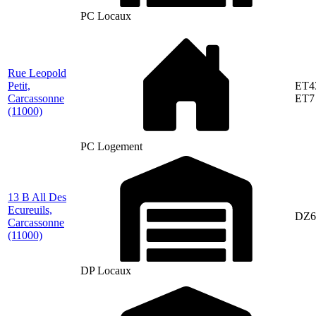
PC Locaux
Rue Leopold
Petit,
ET4
Carcassonne
ET7
(11000)
PC Logement
13 B All Des
Ecureuils,
DZ6
Carcassonne
(11000)
DP Locaux