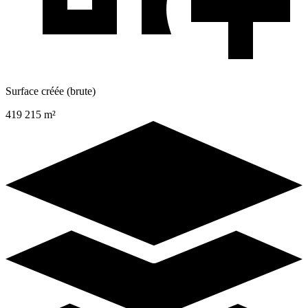
Surface créée (brute)
419 215 m²