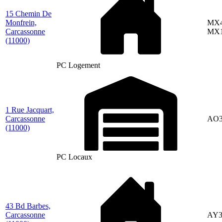
15 Chemin De
Monfrein,
MX4
Carcassonne
MX1
(11000)
PC Logement
1 Rue Jacquart,
Carcassonne
AO3
(11000)
PC Locaux
43 Bd Barbes,
Carcassonne
AY3