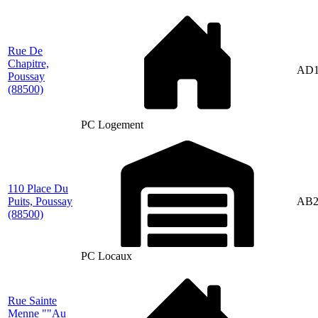
Rue De
Chapitre,
AD1
Poussay
(88500)
PC Logement
110 Place Du
Puits, Poussay
AB2
(88500)
PC Locaux
Rue Sainte
Menne ""Au