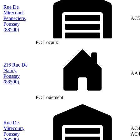
Rue De
Mirecourt
Penneciere,
AC5
Poussay
(88500)
PC Locaux
216 Rue De
Nancy,
AA1
Poussay
(88500)
PC Logement
Rue De
Mirecourt,
AC4
Poussay
AC4
(88500)