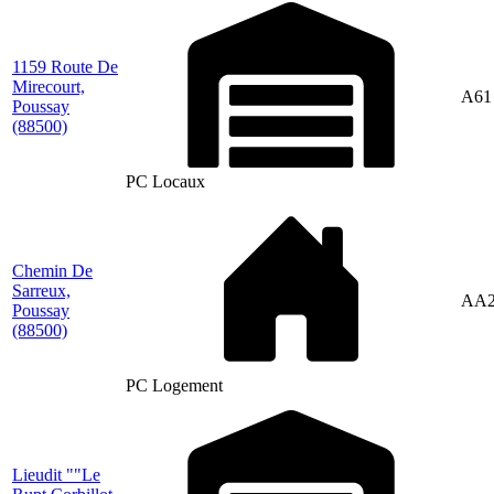
1159 Route De
Mirecourt,
A61
Poussay
(88500)
PC Locaux
Chemin De
Sarreux,
AA2
Poussay
(88500)
PC Logement
Lieudit ""Le