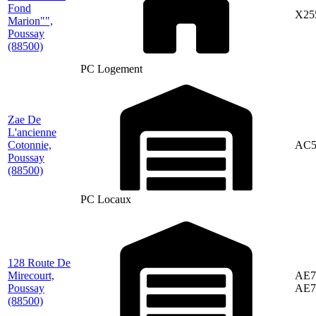
Fond
X25
Marion"",
Poussay
(88500)
PC Logement
Zae De
L'ancienne
Cotonnie,
AC5
Poussay
(88500)
PC Locaux
128 Route De
Mirecourt,
AE7
Poussay
AE7
(88500)