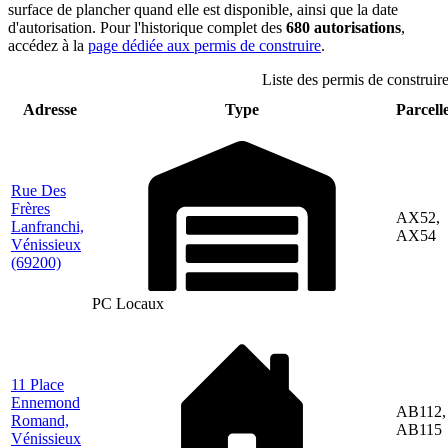
surface de plancher quand elle est disponible, ainsi que la date
d'autorisation. Pour l'historique complet des
680 autorisations
,
accédez à la
page dédiée aux permis de construire
.
Liste des permis de construire
Adresse
Type
Parcelle
Rue Des
Frères
AX52,
Lanfranchi,
AX54
Vénissieux
(69200)
PC Locaux
11 Place
Ennemond
AB112,
Romand,
AB115
Vénissieux