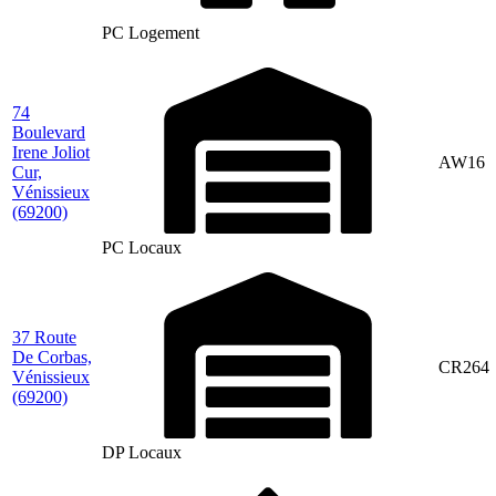
PC Logement
74
Boulevard
Irene Joliot
AW16
Cur,
Vénissieux
(69200)
PC Locaux
37 Route
De Corbas,
CR264
Vénissieux
(69200)
DP Locaux