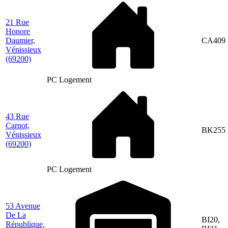
21 Rue
Honore
Daumier,
CA409
Vénissieux
(69200)
PC Logement
43 Rue
Carnot,
BK255
Vénissieux
(69200)
PC Logement
53 Avenue
De La
BI20,
République,