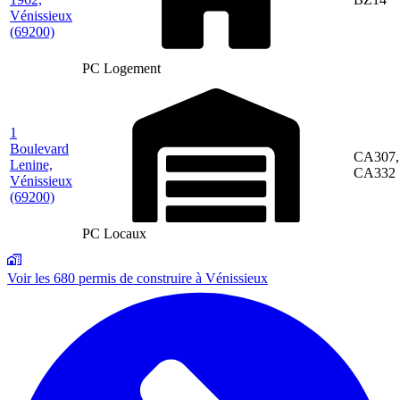
Vénissieux
(69200)
PC Logement
1
Boulevard
CA307,
Lenine,
CA332
Vénissieux
(69200)
PC Locaux
Voir les 680 permis de construire à Vénissieux