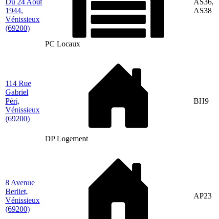
Du 24 Août
AS36,
1944,
AS38
Vénissieux
(69200)
PC Locaux
114 Rue
Gabriel
Péri,
BH9
Vénissieux
(69200)
DP Logement
8 Avenue
Berliet,
AP23
Vénissieux
(69200)