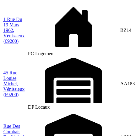
1 Rue Du
19 Mars
1962,
BZ14
Vénissieux
(69200)
PC Logement
45 Rue
Louise
Michel,
AA183
Vénissieux
(69200)
DP Locaux
Rue Des
Combats