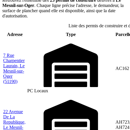
Retrouvez l'ensemble des
25 permis de construire
délivrés à
Le
Mesnil-sur-Oger
. Chaque ligne précise l'adresse, le demandeur, la
surface de plancher quand elle est disponible, ainsi que la date
d'autorisation.
Liste des permis de construire et
Adresse
Type
Parcell
7 Rue
Charpentier
Laurain, Le
AC162
Mesnil-sur-
Oger
(51190)
PC Locaux
22 Avenue
De La
Republique,
AH723
Le Mesnil-
AH724