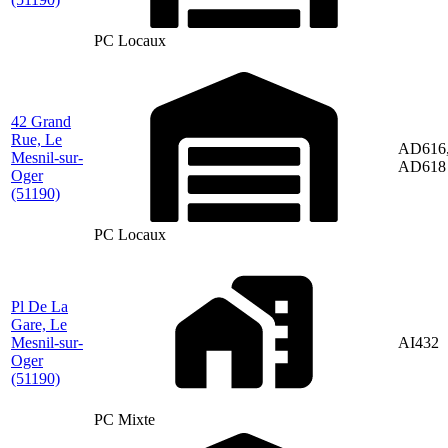
PC Locaux
42 Grand
Rue, Le
AD616
Mesnil-sur-
AD618
Oger
(51190)
PC Locaux
Pl De La
Gare, Le
Mesnil-sur-
AI432
Oger
(51190)
PC Mixte