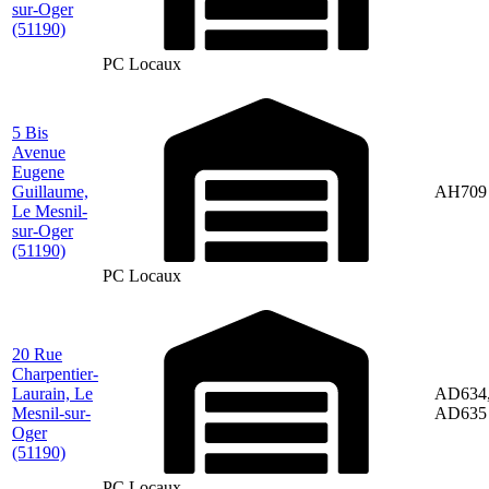
sur-Oger
(51190)
PC Locaux
5 Bis
Avenue
Eugene
Guillaume,
AH709
Le Mesnil-
sur-Oger
(51190)
PC Locaux
20 Rue
Charpentier-
Laurain, Le
AD634
Mesnil-sur-
AD635
Oger
(51190)
PC Locaux