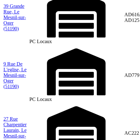
39 Grande
Rue, Le
AD616
Mesnil-sur-
AD125
Oger
(51190)
PC Locaux
9 Rue De
L'eglise, Le
Mesnil-sur-
AD779
Oger
(51190)
PC Locaux
27 Rue
Charpentier
Laurain, Le
AC222
Mesnil-sur-