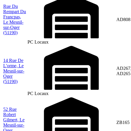
Rue Du
Rempart Du
Francpas,
AD808
Le Mesnil-
sur-Oger
(51190)
PC Locaux
14 Rue De
L'orme, Le
AD267
Mesnil-sur-
AD265
Oger
(51190)
PC Locaux
52 Rue
Robert
Gilmert, Le
ZB165
Mesnil-sur-
Oger