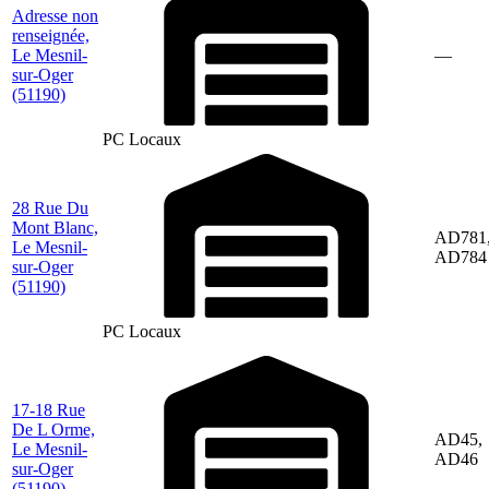
Adresse non
renseignée,
Le Mesnil-
—
sur-Oger
(51190)
PC Locaux
28 Rue Du
Mont Blanc,
AD781
Le Mesnil-
AD784
sur-Oger
(51190)
PC Locaux
17-18 Rue
De L Orme,
AD45,
Le Mesnil-
AD46
sur-Oger
(51190)