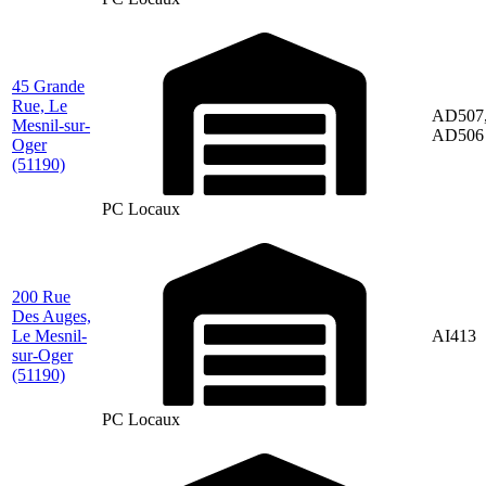
45 Grande
Rue, Le
AD507
Mesnil-sur-
AD506
Oger
(51190)
PC Locaux
200 Rue
Des Auges,
Le Mesnil-
AI413
sur-Oger
(51190)
PC Locaux