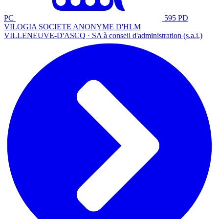
PC
595 PD
VILOGIA SOCIETE ANONYME D'HLM
VILLENEUVE-D'ASCQ · SA à conseil d'administration (s.a.i.)