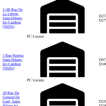
3-3B Rue De
La Liberte,
D27
Saint-Hilaire-
D27
lez-Cambrai
(59292)
PC Locaux
3 Rue Pasteur,
Saint-Hilaire-
D97
lez-Cambrai
D10
(59292)
PC Locaux
20 Rue Du
General De
Gaul, Saint-
D23
Hilaire-lez-
D23