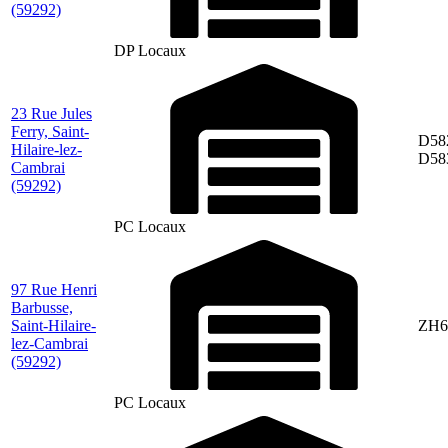
(59292)
DP Locaux
23 Rue Jules
Ferry, Saint-
D58
Hilaire-lez-
D58
Cambrai
(59292)
PC Locaux
97 Rue Henri
Barbusse,
Saint-Hilaire-
ZH6
lez-Cambrai
(59292)
PC Locaux