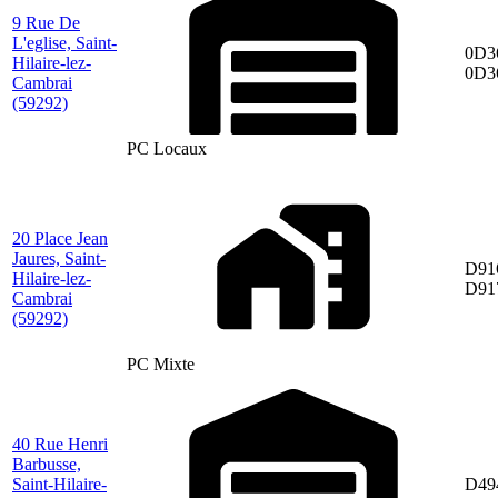
9 Rue De
L'eglise, Saint-
0D3
Hilaire-lez-
0D3
Cambrai
(59292)
PC Locaux
20 Place Jean
Jaures, Saint-
D91
Hilaire-lez-
D91
Cambrai
(59292)
PC Mixte
40 Rue Henri
Barbusse,
Saint-Hilaire-
D49