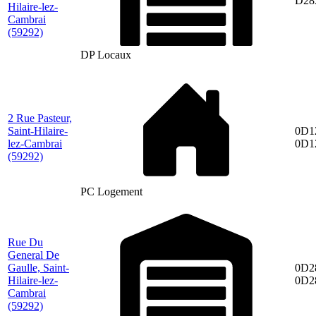
D28
Hilaire-lez-
Cambrai
(59292)
DP Locaux
2 Rue Pasteur,
Saint-Hilaire-
0D1
lez-Cambrai
0D1
(59292)
PC Logement
Rue Du
General De
Gaulle, Saint-
0D2
Hilaire-lez-
0D2
Cambrai
(59292)