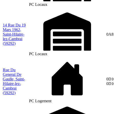
PC Locaux
14 Rue Du 19
Mars 1962,
Saint-Hilaire-
0A8
lez-Cambrai
(59292)
PC Locaux
Rue Du
General De
Gaulle, Saint-
0D1
Hilaire-lez-
0D1
Cambrai
(59292)
PC Logement