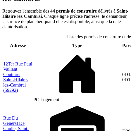
Retrouvez l'ensemble des
44 permis de construire
délivrés à
Saint-
Hilaire-lez-Cambrai
. Chaque ligne précise l'adresse, le demandeur,
la surface de plancher quand elle est disponible, ainsi que la date
d'autorisation.
Liste des permis de construire et d
Adresse
Type
Parc
12Ter Rue Paul
Vaillant
Couturier,
0D1
Saint-Hilaire-
0D1
lez-Cambrai
(59292)
PC Logement
Rue Du
General De
Gaulle, Saint-