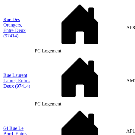
Rue Des
Orangers,
AP8
Entre-Deux
(97414)
PC Logement
Rue Laurent
Lauret, Entre-
AM
Deux
(97414)
PC Logement
64 Rue Le
AP1
Bord, Entre-