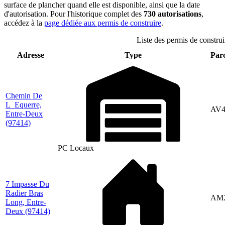
surface de plancher quand elle est disponible, ainsi que la date
d'autorisation. Pour l'historique complet des
730 autorisations
,
accédez à la
page dédiée aux permis de construire
.
Liste des permis de construi
Adresse
Type
Parc
Chemin De
L_Equerre,
AV4
Entre-Deux
(97414)
PC Locaux
7 Impasse Du
Radier Bras
AM
Long, Entre-
Deux
(97414)