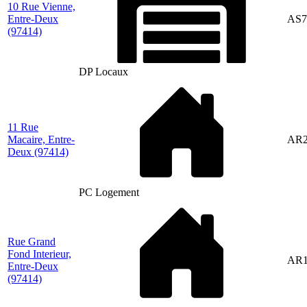
10 Rue Vienne,
Entre-Deux
AS7
(97414)
DP Locaux
11 Rue
Macaire, Entre-
AR2
Deux
(97414)
PC Logement
Rue Grand
Fond Interieur,
AR1
Entre-Deux
(97414)