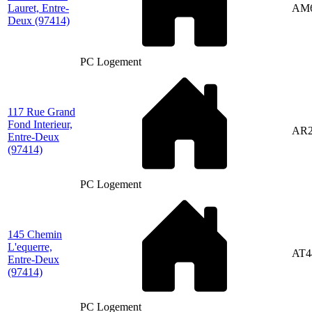
Lauret, Entre-
AM
Deux
(97414)
PC Logement
117 Rue Grand
Fond Interieur,
AR2
Entre-Deux
(97414)
PC Logement
145 Chemin
L'equerre,
AT4
Entre-Deux
(97414)
PC Logement