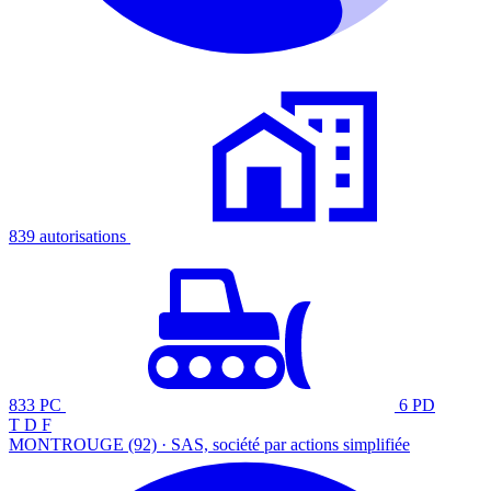
839 autorisations
833 PC
6 PD
T D F
MONTROUGE (92) · SAS, société par actions simplifiée