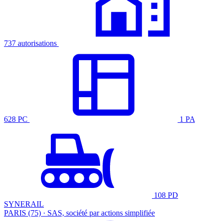
737 autorisations
628 PC
1 PA
108 PD
SYNERAIL
PARIS (75) · SAS, société par actions simplifiée