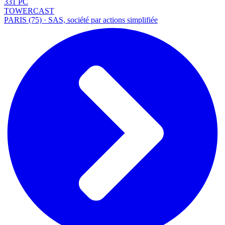
331 PC
TOWERCAST
PARIS (75) · SAS, société par actions simplifiée