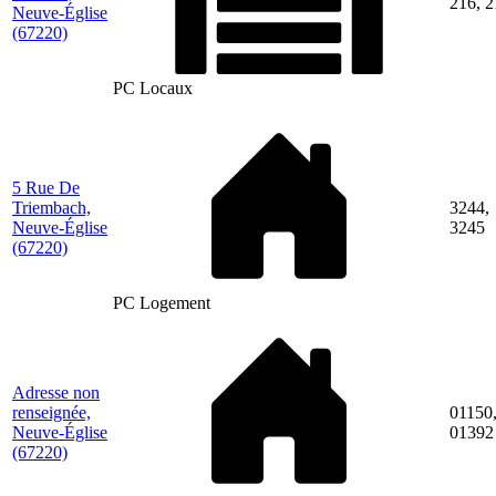
216, 2
Neuve-Église
(67220)
PC Locaux
5 Rue De
Triembach,
3244,
Neuve-Église
3245
(67220)
PC Logement
Adresse non
renseignée,
01150
Neuve-Église
01392
(67220)