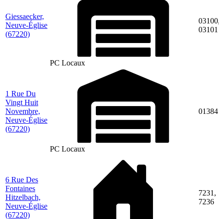
Giessaecker,
03100
Neuve-Église
03101
(67220)
PC Locaux
1 Rue Du
Vingt Huit
Novembre,
01384
Neuve-Église
(67220)
PC Locaux
6 Rue Des
Fontaines
7231,
Hitzelbach,
7236
Neuve-Église
(67220)