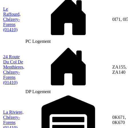
Le
Raffourd,
Chézery-
0I71, 0I
Forens
(01410)
PC Logement
24 Route
Du Col De
Menthieres,
ZA155,
Chézery-
ZA140
Forens
(01410)
DP Logement
La Riviere,
Chézery-
0K671,
Forens
0K670
(01410)