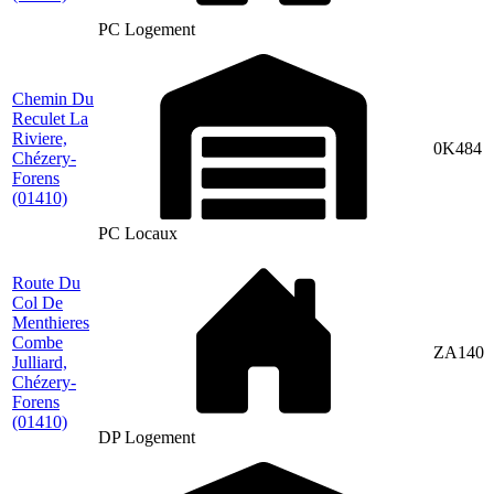
PC Logement
Chemin Du
Reculet La
Riviere,
0K484
Chézery-
Forens
(01410)
PC Locaux
Route Du
Col De
Menthieres
Combe
ZA140
Julliard,
Chézery-
Forens
(01410)
DP Logement