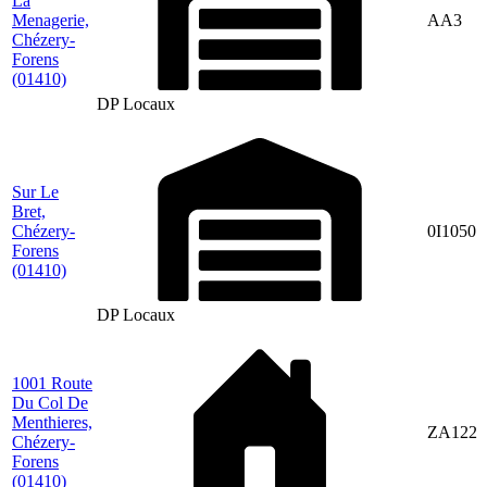
La
Menagerie,
AA3
Chézery-
Forens
(01410)
DP Locaux
Sur Le
Bret,
Chézery-
0I1050
Forens
(01410)
DP Locaux
1001 Route
Du Col De
Menthieres,
ZA122
Chézery-
Forens
(01410)