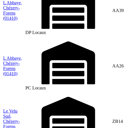
L Abbaye,
Chézery-
AA39
Forens
(01410)
DP Locaux
L Abbaye,
Chézery-
AA26
Forens
(01410)
PC Locaux
Le Velu
Sud,
Chézery-
ZB14
Forens