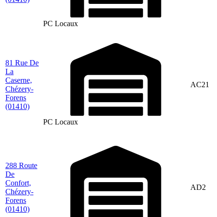
PC Locaux
81 Rue De
La
Caserne,
AC21
Chézery-
Forens
(01410)
PC Locaux
288 Route
De
Confort,
AD2
Chézery-
Forens
(01410)