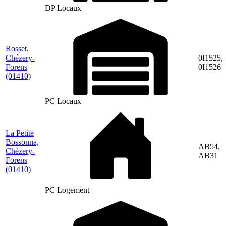
DP Locaux
Rosset,
Chézery-
0I1525,
Forens
0I1526
(01410)
PC Locaux
La Petite
Bossonna,
AB54,
Chézery-
AB31
Forens
(01410)
PC Logement