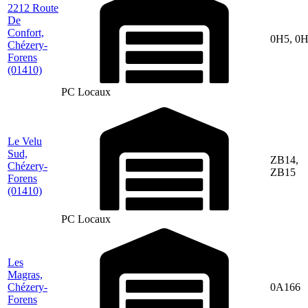
2212 Route
De
Confort,
0H5, 0
Chézery-
Forens
(01410)
PC Locaux
Le Velu
Sud,
ZB14,
Chézery-
ZB15
Forens
(01410)
PC Locaux
Les
Magras,
Chézery-
0A166
Forens