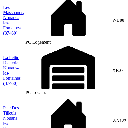
Les
Massuands,
Nouans-
WB88
les-
Fontaines
(37460)
PC Logement
La Petite
Richerie,
Nouans-
XB27
les-
Fontaines
(37460)
PC Locaux
Rue Des
Tilleuls,
Nouans-
WA122
les-