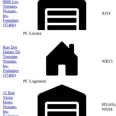
0006 Les
Terrages,
Nouans-
XI19
les-
Fontaines
(37460)
PC Locaux
Rue Des
Dames De
Touraine,
Nouans-
WB15
les-
Fontaines
(37460)
PC Logement
15 Rue
Victor
Hugo,
0D1416
Nouans-
WA94
les-