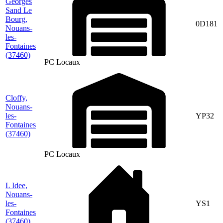
Georges
Sand Le
Bourg,
0D181
Nouans-
les-
Fontaines
(37460)
PC Locaux
Cloffy,
Nouans-
les-
YP32
Fontaines
(37460)
PC Locaux
L Idee,
Nouans-
les-
YS1
Fontaines
(37460)