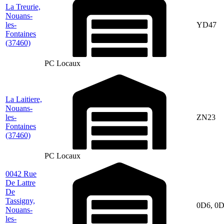
La Treurie,
Nouans-
les-
YD47
Fontaines
(37460)
PC Locaux
La Laitiere,
Nouans-
les-
ZN23
Fontaines
(37460)
PC Locaux
0042 Rue
De Lattre
De
Tassigny,
0D6, 0
Nouans-
les-