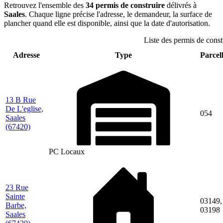
Retrouvez l'ensemble des
34 permis de construire
délivrés à
Saales
. Chaque ligne précise l'adresse, le demandeur, la surface de
plancher quand elle est disponible, ainsi que la date d'autorisation.
Liste des permis de constr
Adresse
Type
Parcell
13 B Rue
De L'eglise,
054
Saales
(67420)
PC Locaux
23 Rue
Sainte
03149,
Barbe,
03198
Saales