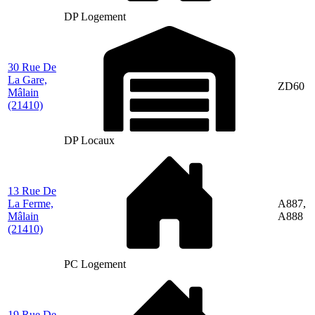
DP Logement
30 Rue De
La Gare,
ZD60
Mâlain
(21410)
DP Locaux
13 Rue De
La Ferme,
A887,
Mâlain
A888
(21410)
PC Logement
19 Rue De