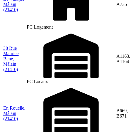
Mâlain
A735
(21410)
PC Logement
38 Rue
Maurice
A1163,
Bene,
A1164
Mâlain
(21410)
PC Locaux
En Rouelle,
B669,
Mâlain
B671
(21410)