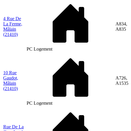
4 Rue De
La Ferme,
A834,
Mâlain
A835
(21410)
PC Logement
10 Rue
Gaudot,
A726,
Mâlain
A1535
(21410)
PC Logement
Rue De La