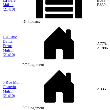
La Gare,
B688,
Mâlain
B689
(21410)
DP Locaux
13D Rue
De La
A775,
Ferme,
A1886
Mâlain
(21410)
PC Logement
5 Rue Mont
Chauvin,
A335
Mâlain
(21410)
PC Logement