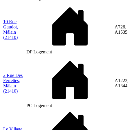
10 Rue
Gaudot,
A726,
Mâlain
A1535
(21410)
DP Logement
2 Rue Des
Ferrettes,
A1222,
Mâlain
A1344
(21410)
PC Logement
Le Village,