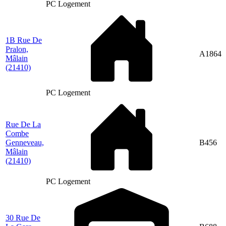
PC Logement
1B Rue De
Pralon,
A1864
Mâlain
(21410)
PC Logement
Rue De La
Combe
Genneveau,
B456
Mâlain
(21410)
PC Logement
30 Rue De