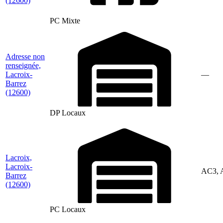
(12600)
PC Mixte
Adresse non
renseignée,
Lacroix-
—
Barrez
(12600)
DP Locaux
Lacroix,
Lacroix-
AC3, 
Barrez
(12600)
PC Locaux