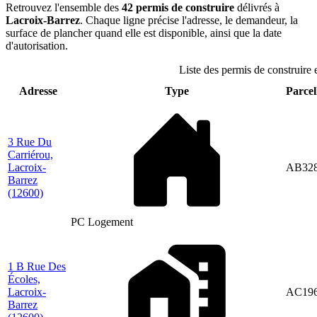
Retrouvez l'ensemble des
42 permis de construire
délivrés à
Lacroix-Barrez
. Chaque ligne précise l'adresse, le demandeur, la
surface de plancher quand elle est disponible, ainsi que la date
d'autorisation.
Liste des permis de construire 
Adresse
Type
Parcel
3 Rue Du
Carriérou,
Lacroix-
AB32
Barrez
(12600)
PC Logement
1 B Rue Des
Écoles,
Lacroix-
AC19
Barrez