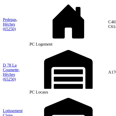
Pedepas,
C46
Hèches
C61
(65250)
PC Logement
D 78 La
Coumette,
A17
Hèches
(65250)
PC Locaux
Lotissement
Claire