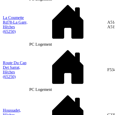
La Coumette
Rd78-La Gare,
A51
Hèches
A51
(65250)
PC Logement
Route Du Cap
Det Sarrat,
F53
Hèches
(65250)
PC Logement
Houssadet,
Hèches
C23