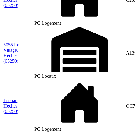
(65250)
PC Logement
5055 Le
Village,
A13
Hèches
(65250)
PC Locaux
Lechan,
Hèches
OC7
(65250)
PC Logement