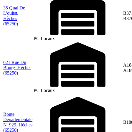
35 Quai De
L'oulist,
B37
Hèches
B37
(65250)
PC Locaux
621 Rue Du
A18
Bourg, Hèches
A18
(65250)
PC Locaux
Route
Departementale
B18
N_929, Hèches
(65250)