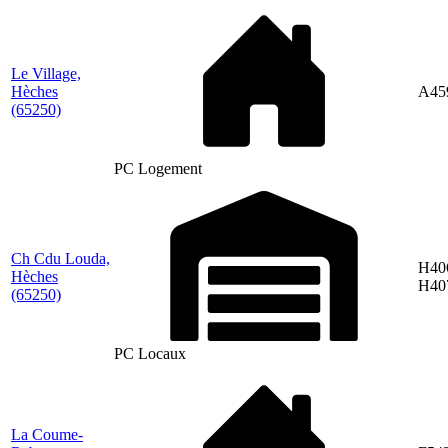
Le Village,
Hèches
A45
(65250)
PC Logement
Ch Cdu Louda,
H40
Hèches
H40
(65250)
PC Locaux
La Coume-