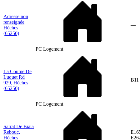
Adresse non
renseignée,
—
Hèches
(65250)
PC Logement
La Coume De
Luquet Rd
B11
929, Hèches
(65250)
PC Logement
Sarrat De Biala
Rebouc,
E16
Hèches
E26