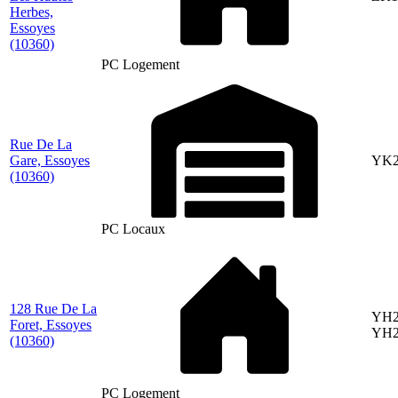
Herbes,
Essoyes
(10360)
PC Logement
Rue De La
Gare, Essoyes
YK2
(10360)
PC Locaux
128 Rue De La
YH2
Foret, Essoyes
YH2
(10360)
PC Logement