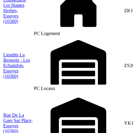
Les Hautes
Herbes,
ZK1
Essoyes
(10360)
PC Logement
Lieudits La
Bergerie - Les
Echainfots,
ZS2
Essoyes
(10360)
PC Locaux
Rue De La
Gare Sur Place,
YK1
Essoyes
(10360)