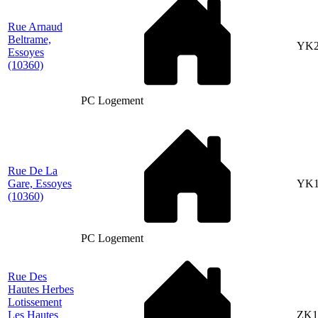
Rue Arnaud
Beltrame,
YK2
Essoyes
(10360)
PC Logement
Rue De La
Gare, Essoyes
YK1
(10360)
PC Logement
Rue Des
Hautes Herbes
Lotissement
Les Hautes
ZK1