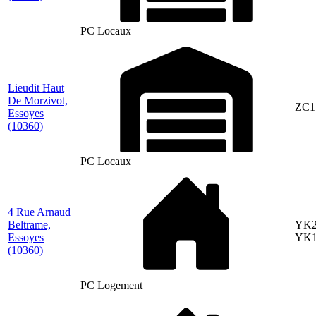
PC Locaux
Lieudit Haut
De Morzivot,
ZC1
Essoyes
(10360)
PC Locaux
4 Rue Arnaud
Beltrame,
YK2
Essoyes
YK1
(10360)
PC Logement