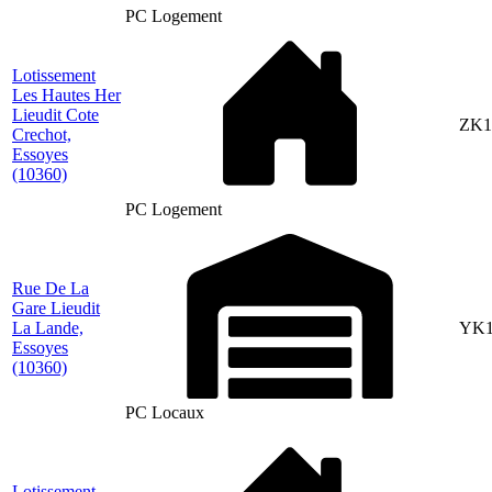
PC Logement
Lotissement
Les Hautes Her
Lieudit Cote
ZK1
Crechot,
Essoyes
(10360)
PC Logement
Rue De La
Gare Lieudit
La Lande,
YK1
Essoyes
(10360)
PC Locaux
Lotissement