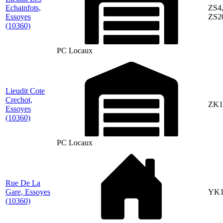
Echainfots,
ZS4
Essoyes
ZS2
(10360)
PC Locaux
Lieudit Cote
Crechot,
ZK1
Essoyes
(10360)
PC Locaux
Rue De La
Gare, Essoyes
YK1
(10360)