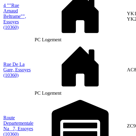
4 ""Rue
Arnaud
YK1
Beltrame"",
YK2
Essoyes
(10360)
PC Logement
Rue De La
Gare, Essoyes
AC8
(10360)
PC Logement
Route
Departementale
ZC9
Na_ 7, Essoyes
(10360)