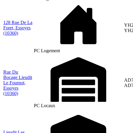
128 Rue De La
YH2
Foret, Essoyes
YH2
(10360)
PC Logement
Rue Du
Bocage Lieudit
AD7
Le Fournot,
AD7
Essoyes
(10360)
PC Locaux
Lieudit Les