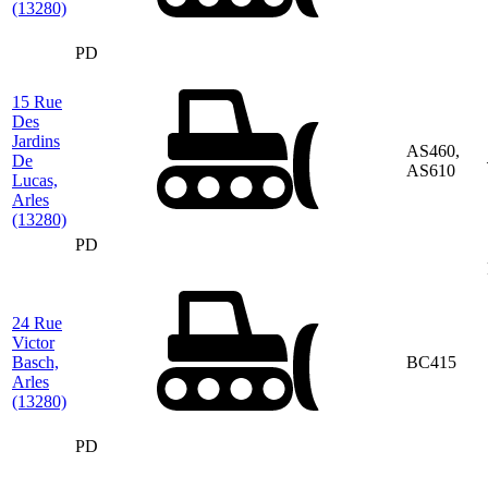
(13280)
PD
15 Rue
Des
Jardins
AS460,
De
AS610
Lucas,
Arles
(13280)
PD
24 Rue
Victor
Basch,
BC415
Arles
(13280)
PD