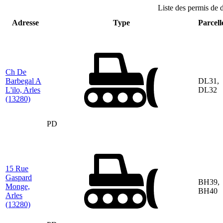
Liste des permis de 
Adresse
Type
Parcell
Ch De
Barbegal A
DL31,
L'ilo, Arles
DL32
(13280)
PD
15 Rue
Gaspard
BH39,
Monge,
BH40
Arles
(13280)