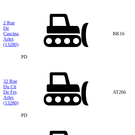
2 Rue
De
Cascina,
BK16
Arles
(13280)
PD
32 Rue
Du Ch
De Fer,
AT266
Arles
(13280)
PD