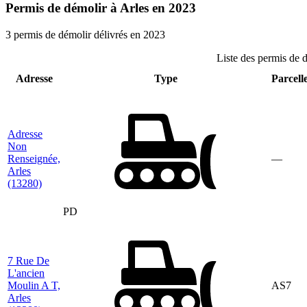
Permis de démolir à Arles en 2023
3 permis de démolir délivrés en 2023
Liste des permis de 
Adresse
Type
Parcelle
Adresse
Non
Renseignée,
—
Arles
(13280)
PD
7 Rue De
L'ancien
Moulin A T,
AS7
Arles