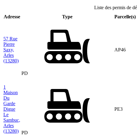
Liste des permis de d
Adresse
Type
Parcelle(s)
57 Rue
Pierre
Saxy,
AP46
Arles
(13280)
PD
1
Maison
Du
Garde
Digue
PE3
Le
Sambuc,
Arles
(13280)
PD