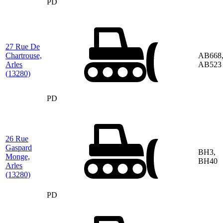
PD
27 Rue De
Chartrouse,
AB668
Arles
AB523
(13280)
PD
26 Rue
Gaspard
BH3,
Monge,
BH40
Arles
(13280)
PD