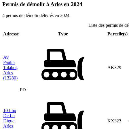
Permis de démolir à Arles en 2024
4 permis de démolir délivrés en 2024
Liste des permis de d
Adresse
Type
Parcelle(s)
Av
Paulin
Talabot,
AK329
Arles
(13280)
PD
10 Imp
De La
Digue,
KX323
Arles