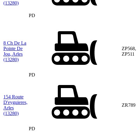
(13280)
PD
8 Ch De La
Pointe De
ZP568,
Jou, Arles
ZP511
(13280)
PD
154 Route
D'eyguieres,
ZR789
Arles
(13280)
PD