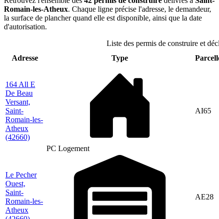
Retrouvez l'ensemble des
42 permis de construire
délivrés à
Saint-
Romain-les-Atheux
. Chaque ligne précise l'adresse, le demandeur,
la surface de plancher quand elle est disponible, ainsi que la date
d'autorisation.
Liste des permis de construire et dé
Adresse
Type
Parcell
164 All E
De Beau
Versant,
Saint-
AI65
Romain-les-
Atheux
(42660)
PC Logement
Le Pecher
Ouest,
Saint-
AE28
Romain-les-
Atheux
(42660)