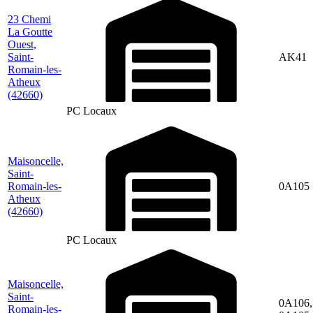
23 Chemi
La Goutte
Ouest,
Saint-
AK41
Romain-les-
Atheux
(42660)
PC Locaux
Maisoncelle,
Saint-
Romain-les-
0A105
Atheux
(42660)
PC Locaux
Maisoncelle,
Saint-
0A106,
Romain-les-