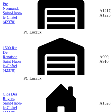
Pre
Normand,
A1217,
Saint-Haon-
A1225
le-Châtel
(42370)
PC Locaux
1500 Rte
De
Renaison,
A909,
Saint-Haon-
A910
le-Châtel
(42370)
PC Locaux
Clos Des
Royers,
Saint-Haon-
A1328
le-Châtel