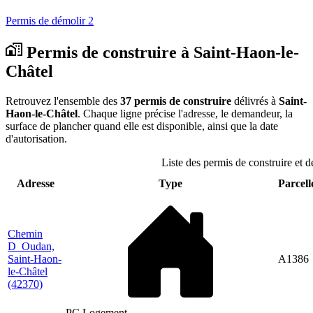
Permis de démolir
2
Permis de construire à Saint-Haon-le-
Châtel
Retrouvez l'ensemble des
37 permis de construire
délivrés à
Saint-
Haon-le-Châtel
. Chaque ligne précise l'adresse, le demandeur, la
surface de plancher quand elle est disponible, ainsi que la date
d'autorisation.
Liste des permis de construire et 
Adresse
Type
Parcell
Chemin
D_Oudan,
Saint-Haon-
A1386
le-Châtel
(42370)
PC Logement