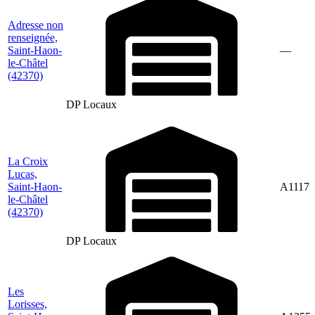
Adresse non
renseignée,
Saint-Haon-
—
le-Châtel
(42370)
DP Locaux
La Croix
Lucas,
Saint-Haon-
A1117
le-Châtel
(42370)
DP Locaux
Les
Lorisses,