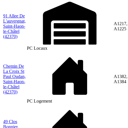
91 Allee De
L'auvergnat,
A1217,
Saint-Haon-
A1225
le-Châtel
(42370)
PC Locaux
Chemin De
La Croix St
Paul Oudan,
A1382,
Saint-Haon-
A1384
le-Châtel
(42370)
PC Logement
49 Clos
Bonnier,