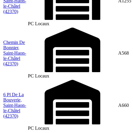
Saint-Haon-
A1255
le-Châtel
(42370)
PC Locaux
Chemin De
Bonnier,
Saint-Haon-
A568
le-Châtel
(42370)
PC Locaux
6 Pl De La
Bouverie,
Saint-Haon-
A660
le-Châtel
(42370)
PC Locaux