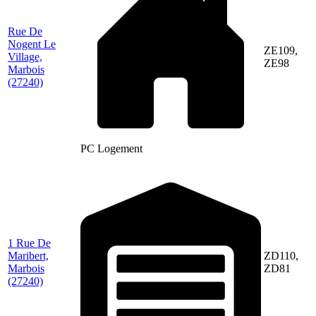
Rue De
Nogent Le
ZE109,
Village,
ZE98
Marbois
(27240)
PC Logement
1 Rue De
Maribert,
ZD110,
Marbois
ZD81
(27240)