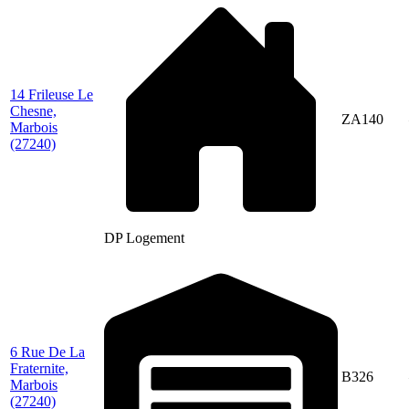
14 Frileuse Le
Chesne,
ZA140
Marbois
(27240)
DP Logement
6 Rue De La
Fraternite,
B326
Marbois
(27240)