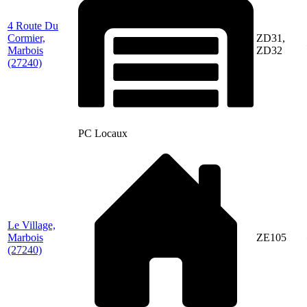
4 Route Du
Cormier,
ZD31,
Marbois
ZD32
(27240)
PC Locaux
Le Village,
Marbois
ZE105
(27240)