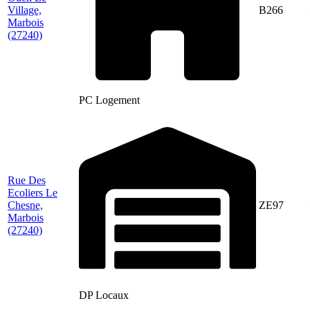
Village,
B266
Marbois
(27240)
PC Logement
Rue Des
Ecoliers Le
Chesne,
ZE97
Marbois
(27240)
DP Locaux