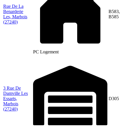
Rue De La
Benarderie
B583,
Les, Marbois
B585
(27240)
PC Logement
3 Rue De
Damville Les
Essarts,
D305
Marbois
(27240)