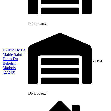
PC Locaux
16 Rue De La
Mairie Saint
Denis Du
ZD54
Behelan,
Marbois
(27240)
DP Locaux