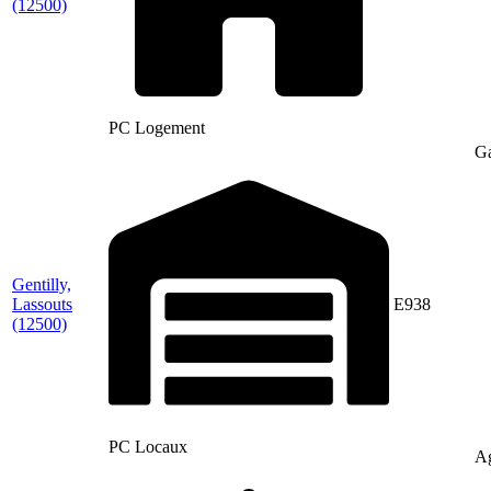
(12500)
PC Logement
Ga
Gentilly,
Lassouts
E938
(12500)
PC Locaux
Ag