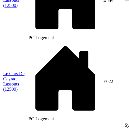
Lassouts
B444
(12500)
PC Logement
Le Cros De
Ceyrac,
E622
Lassouts
(12500)
PC Logement
Sy