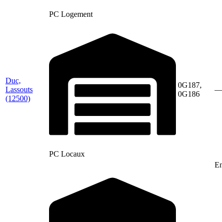
PC Logement
Duc,
0G187,
Lassouts
0G186
(12500)
PC Locaux
En