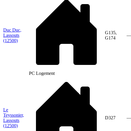
Duc Duc,
G135,
Lassouts
G174
(12500)
PC Logement
Le
Teyssonier,
D327
Lassouts
(12500)