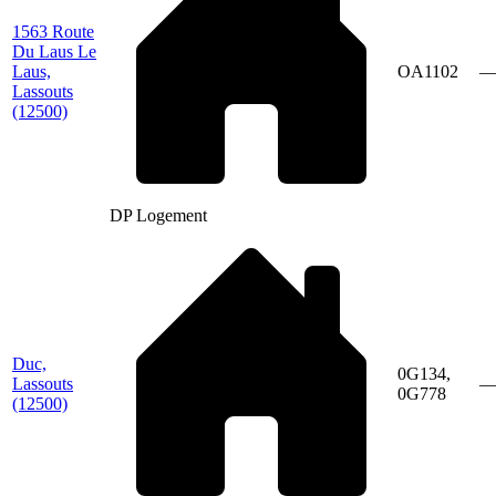
1563 Route
Du Laus Le
Laus,
OA1102
Lassouts
(12500)
DP Logement
Duc,
0G134,
Lassouts
0G778
(12500)