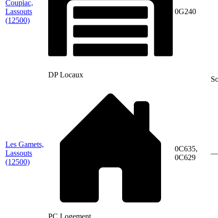
Coupiac,
Lassouts
0G240
(12500)
DP Locaux
So
Les Gamets,
0C635,
Lassouts
0C629
(12500)
PC Logement