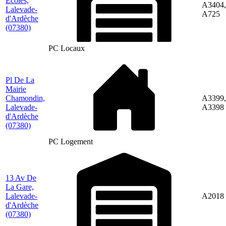
Ecoles,
A3404,
Lalevade-
A725
d'Ardèche
(07380)
PC Locaux
Pl De La
Mairie
Chamondin,
A3399,
Lalevade-
A3398
d'Ardèche
(07380)
PC Logement
13 Av De
La Gare,
Lalevade-
A2018
d'Ardèche
(07380)