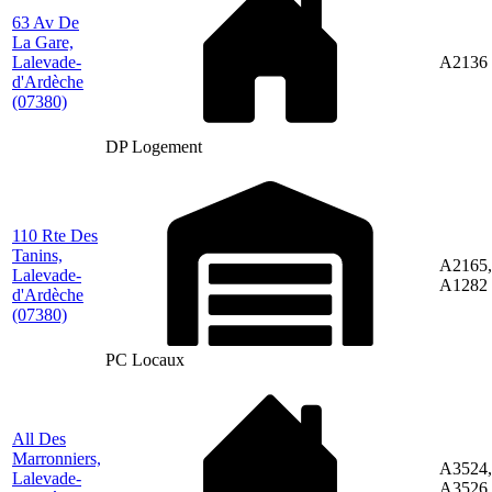
63 Av De
La Gare,
Lalevade-
A2136
d'Ardèche
(07380)
DP Logement
110 Rte Des
Tanins,
A2165,
Lalevade-
A1282
d'Ardèche
(07380)
PC Locaux
All Des
Marronniers,
A3524,
Lalevade-
A3526