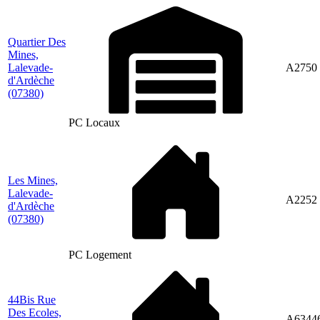
Quartier Des
Mines,
Lalevade-
A2750
d'Ardèche
(07380)
PC Locaux
Les Mines,
Lalevade-
A2252
d'Ardèche
(07380)
PC Logement
44Bis Rue
Des Ecoles,
A63446