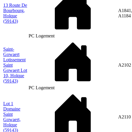
13 Route De
Bourbourg,
A1841
Holque
A1184
(59143)
PC Logement
Saint-
Gowaert
Lotissement
Saint
A2102
Gowaert Lot
10, Holque
(59143)
PC Logement
Lot 1
Domaine
Saint
A2110
Gowaert,
Holque
(59143)