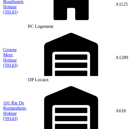
Bourbourg,
A1125
Holque
(59143)
PC Logement
Groene
Meet,
A1289
Holque
(59143)
DP Locaux
101 Rte De
Ruminghem,
A618
Holque
(59143)