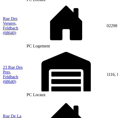
Rue Des
Vergers,
02298
Feldbach
(68640)
PC Logement
23 Rue Des
Pres,
1116, 
Feldbach
(68640)
PC Locaux
Rue De La