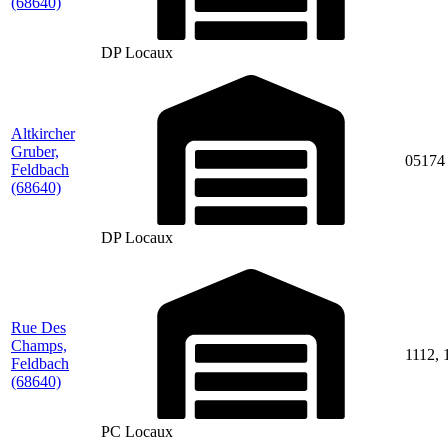
(68640)
DP Locaux
Altkircher
Gruber,
05174
Feldbach
(68640)
DP Locaux
Rue Des
Champs,
1112, 
Feldbach
(68640)
PC Locaux