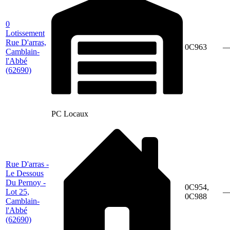
0
Lotissement
Rue D'arras,
0C963
Camblain-
l'Abbé
(62690)
PC Locaux
Rue D'arras -
Le Dessous
Du Pernoy -
0C954,
Lot 25,
0C988
Camblain-
l'Abbé
(62690)