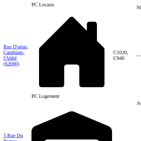
PC Locaux
S
Rue D'arras,
Camblain-
C1020,
l'Abbé
C940
(62690)
PC Logement
Ae
5 Rue Du