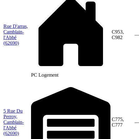
Rue D'arras,
Camblain-
C953,
l'Abbé
C982
(62690)
PC Logement
5 Rue Du
Perroy,
C775,
Camblain-
C777
l'Abbé
(62690)