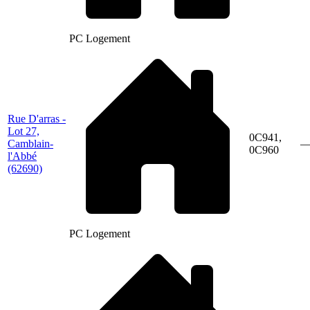
PC Logement
Rue D'arras -
Lot 27,
0C941,
Camblain-
0C960
l'Abbé
(62690)
PC Logement