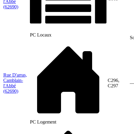
l'Abbé
(62690)
PC Locaux
So
Rue D'arras,
Camblain-
C296,
l'Abbé
C297
(62690)
PC Logement