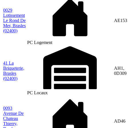
0029
Lotissement
Le Rond De
AE153
Mer, Brasles
(02400)
PC Logement
41 La
Briqueterie,
AH1,
Brasles
0D309
(02400)
PC Locaux
0093
Avenue De
Chateau
AD46
Thierry,