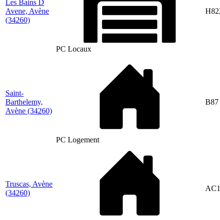
Les Bains D
Avene, Avène
H82
(34260)
PC Locaux
Saint-
Barthelemy,
B87
Avène
(34260)
PC Logement
Truscas, Avène
AC1
(34260)