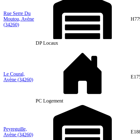
Rue Serre Du
Moutou, Avène
H77
(34260)
DP Locaux
Le Coural,
E17
Avène
(34260)
PC Logement
Peyreguille,
E18
Avène
(34260)