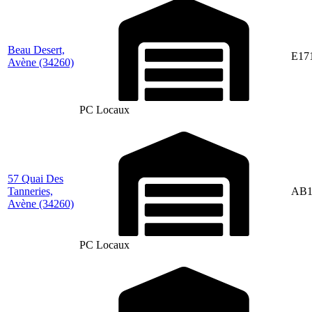
Beau Desert,
E17
Avène
(34260)
PC Locaux
57 Quai Des
Tanneries,
AB1
Avène
(34260)
PC Locaux