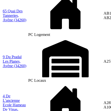
65 Quai Des
AB1
Tanneries,
AB2
Avène
(34260)
PC Logement
9 Du Pradal
Les Planes,
A25
Avène
(34260)
PC Locaux
4 De
L'ancienne
A28
Ecole Hameau
A10
De Vinas,