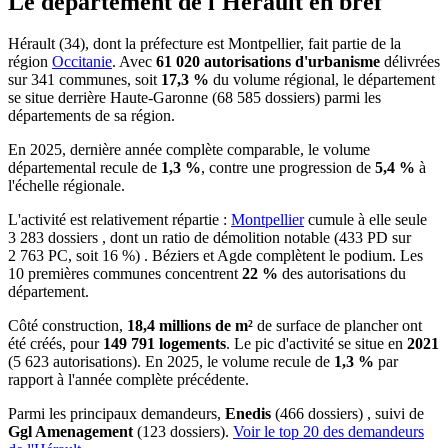
Le département de l'Hérault en bref
Hérault (34), dont la préfecture est Montpellier, fait partie de la
région
Occitanie
. Avec
61 020 autorisations d'urbanisme
délivrées
sur 341 communes, soit
17,3 %
du volume régional, le département
se situe derrière Haute-Garonne (68 585 dossiers) parmi les
départements de sa région.
En 2025, dernière année complète comparable, le volume
départemental recule de
1,3 %
, contre une progression de
5,4 %
à
l'échelle régionale.
L'activité est relativement répartie :
Montpellier
cumule à elle seule
3 283 dossiers , dont un ratio de démolition notable (433 PD sur
2 763 PC, soit 16 %) . Béziers et Agde complètent le podium. Les
10 premières communes concentrent
22 %
des autorisations du
département.
Côté construction,
18,4 millions de m²
de surface de plancher ont
été créés, pour
149 791 logements
. Le pic d'activité se situe en
2021
(5 623 autorisations). En 2025, le volume recule de
1,3 %
par
rapport à l'année complète précédente.
Parmi les principaux demandeurs,
Enedis
(466 dossiers) , suivi de
Ggl Amenagement
(123 dossiers).
Voir le top 20 des demandeurs