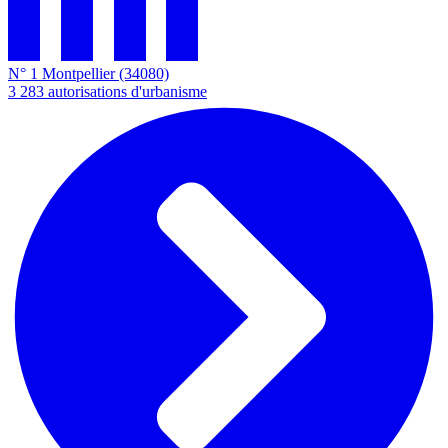
N° 1
Montpellier
(34080)
3 283
autorisations d'urbanisme