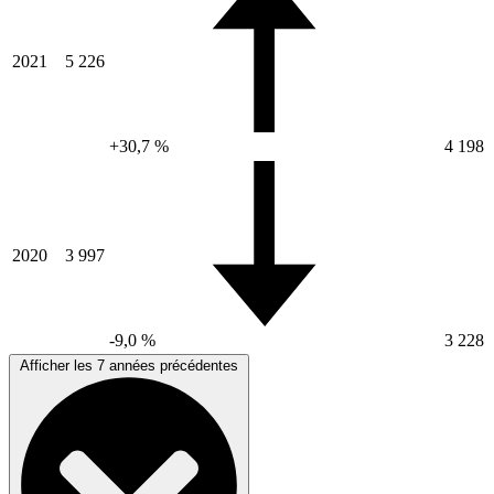
2021
5 226
+30,7 %
4 198
2020
3 997
-9,0 %
3 228
Afficher les 7 années précédentes