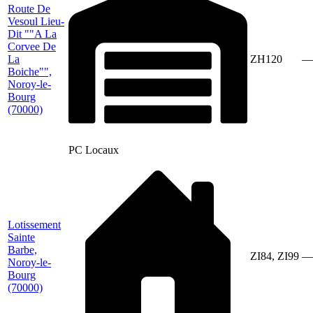
Route De
Vesoul Lieu-
Dit ""A La
Corvee De
La
ZH120
—
Boiche"",
Noroy-le-
Bourg
(70000)
PC Locaux
Lotissement
Sainte
Barbe,
ZI84, ZI99
—
Noroy-le-
Bourg
(70000)