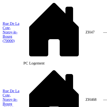
Rue De La
Cote,
Noroy-le-
ZH47
—
Bourg
(70000)
PC Logement
Rue De La
Cote,
Noroy-le-
ZH468
—
Bourg