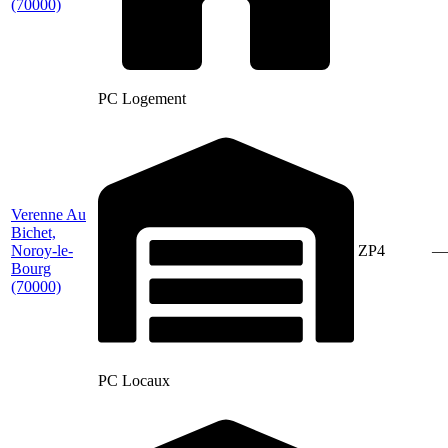
(70000)
PC Logement
Verenne Au
Bichet,
Noroy-le-
ZP4
—
Bourg
(70000)
PC Locaux