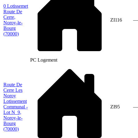
0 Lotissemet
Route De
Cerre,
ZI116
—
Noroy-le-
Bourg
(70000)
PC Logement
Route De
Cerre Les
Noroy
Lotissement
Communal -
ZI95
—
Lot N_9,
Noroy-le-
Bourg
(70000)