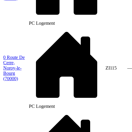
PC Logement
0 Route De
Cerre,
Noroy-le-
ZI115
—
Bourg
(70000)
PC Logement