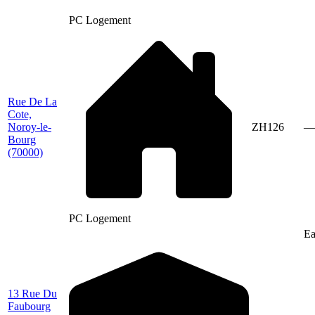
PC Logement
Rue De La
Cote,
Noroy-le-
ZH126
—
Bourg
(70000)
PC Logement
Ea
13 Rue Du
Faubourg