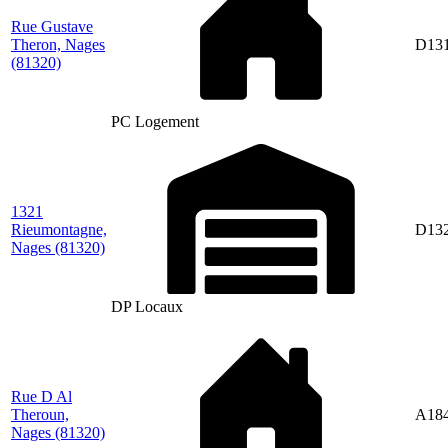
Rue Gustave
Theron, Nages
D13
(81320)
PC Logement
1321
Rieumontagne,
D13
Nages
(81320)
DP Locaux
Rue D Al
Theroun,
A18
Nages
(81320)