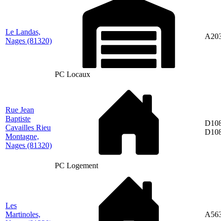
Le Landas,
A20
Nages
(81320)
PC Locaux
Rue Jean
Baptiste
D108
Cavailles Rieu
D10
Montagne,
Nages
(81320)
PC Logement
Les
Martinoles,
A56