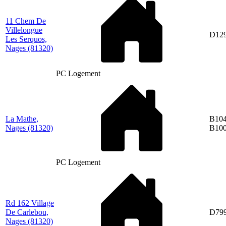
11 Chem De
Villelongue
D12
Les Serquos,
Nages
(81320)
PC Logement
La Mathe,
B104
Nages
(81320)
B10
PC Logement
Rd 162 Village
De Carlebou,
D79
Nages
(81320)