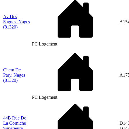
Av Des
Sagnes, Nages
A15
(81320)
PC Logement
Chem De
Pary, Nages
A17
(81320)
PC Logement
44B Rue De
La Corniche
D143
Superieure,
D14