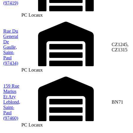
(97419)
PC Locaux
Rue Du
General
De
CZ1245,
Gaulle,
CZ1315
Saint-
Paul
(97434)
PC Locaux
159 Rue
Marius
Et Ary
Leblond,
BN71
Saint-
Paul
(97460)
PC Locaux