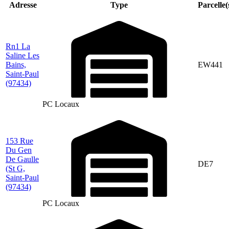
Adresse
Type
Parcelle(
Rn1 La
Saline Les
Bains,
EW441
Saint-Paul
(97434)
PC Locaux
153 Rue
Du Gen
De Gaulle
DE7
(St G,
Saint-Paul
(97434)
PC Locaux