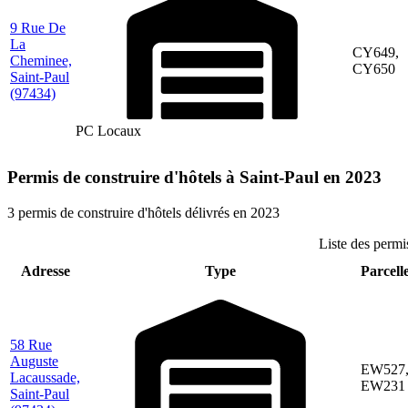
9 Rue De
La
CY649,
Cheminee,
CY650
Saint-Paul
(97434)
PC Locaux
Permis de construire d'hôtels à Saint-Paul en 2023
3 permis de construire d'hôtels délivrés en 2023
Liste des permi
Adresse
Type
Parcelle
58 Rue
Auguste
EW527
Lacaussade,
EW231
Saint-Paul