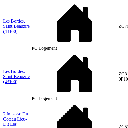
Les Bordes,
Saint-Beauzire
ZC7
(43100)
PC Logement
Les Bordes,
ZC81
Saint-Beauzire
0F10
(43100)
PC Logement
2 Impasse Du
Coteau Lieu-
Dit Les
ZC5