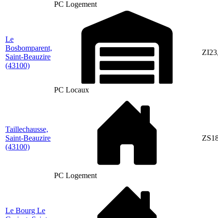
PC Logement
Le
Bosbomparent,
ZI23
Saint-Beauzire
(43100)
PC Locaux
Taillechausse,
Saint-Beauzire
ZS1
(43100)
PC Logement
Le Bourg Le