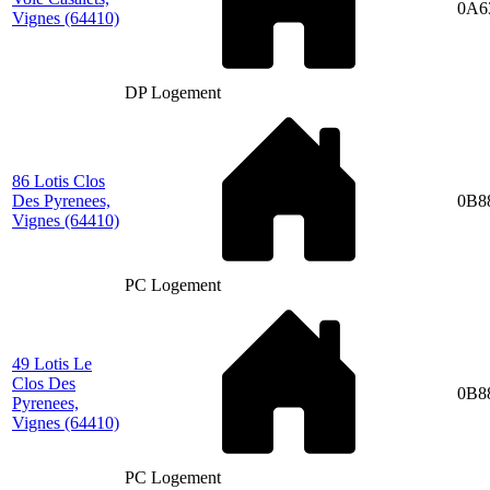
0A6
Vignes
(64410)
DP Logement
86 Lotis Clos
Des Pyrenees,
0B8
Vignes
(64410)
PC Logement
49 Lotis Le
Clos Des
0B8
Pyrenees,
Vignes
(64410)
PC Logement