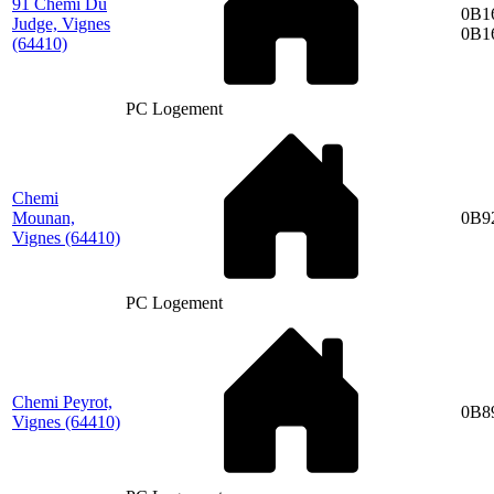
91 Chemi Du
0B1
Judge, Vignes
0B1
(64410)
PC Logement
Chemi
Mounan,
0B9
Vignes
(64410)
PC Logement
Chemi Peyrot,
0B8
Vignes
(64410)