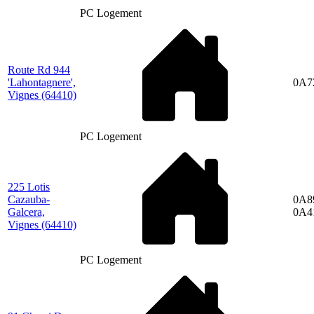
PC Logement
Route Rd 944
'Lahontagnere',
0A7
Vignes
(64410)
PC Logement
225 Lotis
Cazauba-
0A8
Galcera,
0A4
Vignes
(64410)
PC Logement