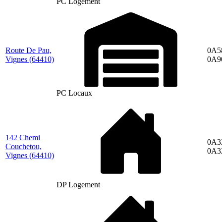
PC Logement
Route De Pau,
0A5
Vignes
(64410)
0A9
PC Locaux
142 Chemi
0A3
Couchetou,
0A3
Vignes
(64410)
DP Logement