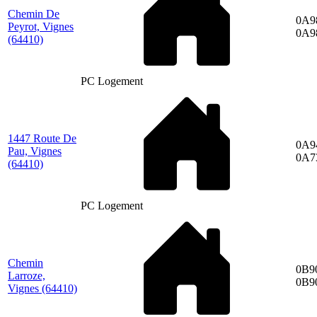
Chemin De
0A9
Peyrot, Vignes
0A9
(64410)
PC Logement
1447 Route De
0A9
Pau, Vignes
0A7
(64410)
PC Logement
Chemin
0B9
Larroze,
0B9
Vignes
(64410)