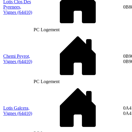
Lotis Clos Des
Pyrenees,
0B8
Vignes
(64410)
PC Logement
Chemi Peyrot,
0B9
Vignes
(64410)
0B9
PC Logement
Lotis Galcera,
0A4
Vignes
(64410)
0A4