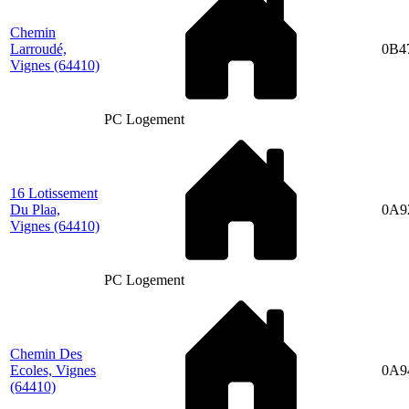
Chemin
Larroudé,
0B4
Vignes
(64410)
PC Logement
16 Lotissement
Du Plaa,
0A9
Vignes
(64410)
PC Logement
Chemin Des
Ecoles, Vignes
0A9
(64410)