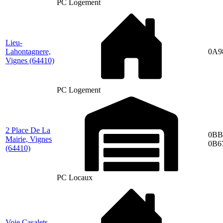
PC Logement
Lieu-
Lahontagnere,
0A9
Vignes
(64410)
PC Logement
2 Place De La
0BB
Mairie, Vignes
0B6
(64410)
PC Locaux
Voie Casalets,