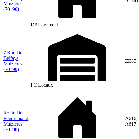
A1341
Maizières
(70190)
DP Logement
7 Rue De
Belfays,
ZE85
Maizières
(70190)
PC Locaux
Route De
Fondremand,
A616,
Maizières
A617
(70190)