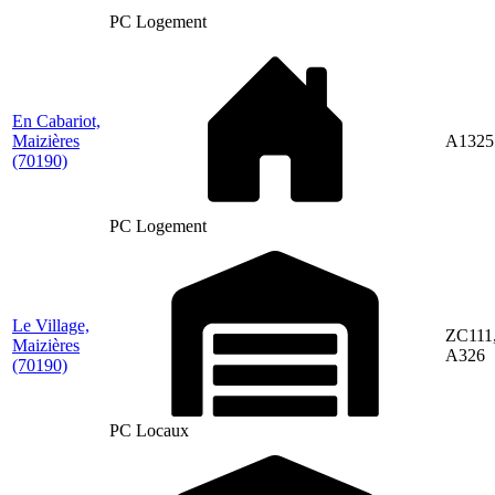
PC Logement
En Cabariot,
Maizières
A1325
(70190)
PC Logement
Le Village,
ZC111
Maizières
A326
(70190)
PC Locaux