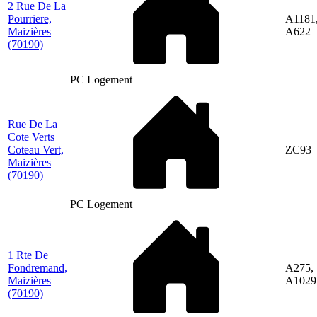
2 Rue De La
Pourriere,
A1181
Maizières
A622
(70190)
PC Logement
Rue De La
Cote Verts
Coteau Vert,
ZC93
Maizières
(70190)
PC Logement
1 Rte De
Fondremand,
A275,
Maizières
A1029
(70190)