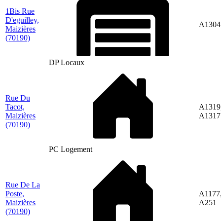
1Bis Rue
D'eguilley,
A1304
Maizières
(70190)
DP Locaux
Rue Du
Tacot,
A1319
Maizières
A1317
(70190)
PC Logement
Rue De La
Poste,
A1177
Maizières
A251
(70190)