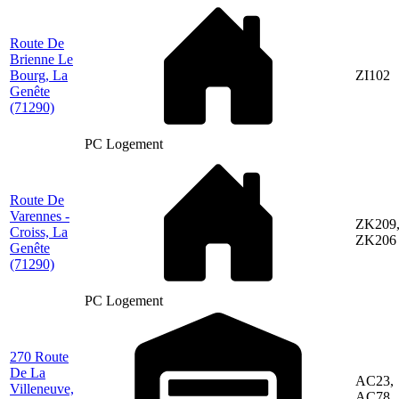
Route De
Brienne Le
Bourg, La
ZI102
Genête
(71290)
PC Logement
Route De
Varennes -
ZK209
Croiss, La
ZK206
Genête
(71290)
PC Logement
270 Route
De La
AC23,
Villeneuve,
AC78