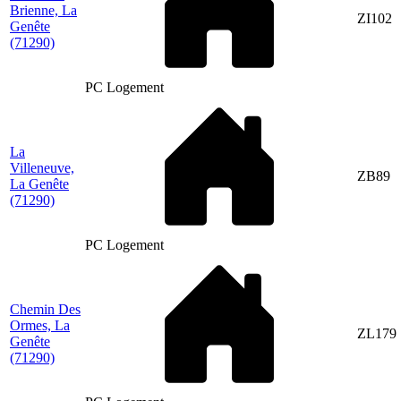
Brienne, La
ZI102
Genête
(71290)
PC Logement
La
Villeneuve,
ZB89
La Genête
(71290)
PC Logement
Chemin Des
Ormes, La
ZL179
Genête
(71290)