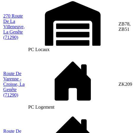
270 Route
De La
ZB78,
Villeneuve,
ZB51
La Genête
(71290)
PC Locaux
Route De
Varenne -
Croisse, La
ZK209
Genête
(71290)
PC Logement
Route De