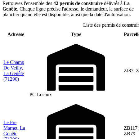
Retrouvez l'ensemble des
42 permis de construire
délivrés à
La
Genête
. Chaque ligne précise l'adresse, le demandeur, la surface de
plancher quand elle est disponible, ainsi que la date d'autorisation.
Liste des permis de construi
Adresse
Type
Parcell
Le Champ
De Veilly,
ZI87, Z
La Genête
(71290)
PC Locaux
Le Pre
Marnet, La
ZB117,
Genête
ZB79