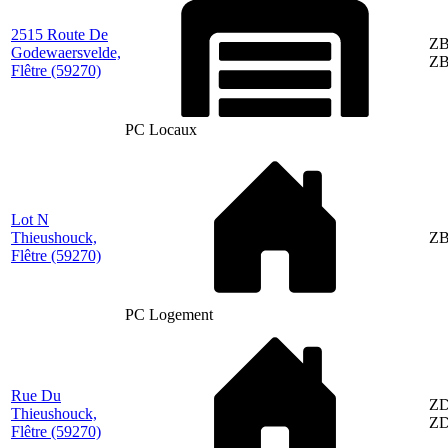
2515 Route De
ZB
Godewaersvelde,
ZB
Flêtre
(59270)
PC Locaux
Lot N
Thieushouck,
ZB
Flêtre
(59270)
PC Logement
Rue Du
ZD
Thieushouck,
ZD
Flêtre
(59270)