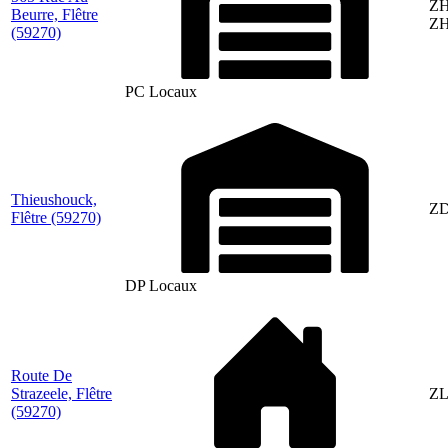
ZH
Beurre, Flêtre
ZH
(59270)
PC Locaux
Thieushouck,
ZD
Flêtre
(59270)
DP Locaux
Route De
Strazeele, Flêtre
ZL
(59270)