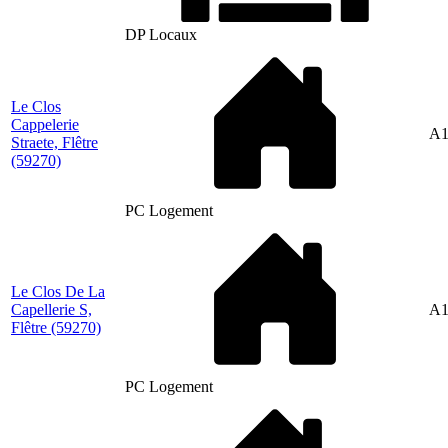
DP Locaux
Le Clos
Cappelerie
A1
Straete, Flêtre
(59270)
PC Logement
Le Clos De La
Capellerie S,
A1
Flêtre
(59270)
PC Logement