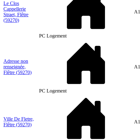
Le Clos
Cappellerie
A1
Straet, Flêtre
(59270)
PC Logement
Adresse non
renseignée,
A1
Flêtre
(59270)
PC Logement
Ville De Fletre,
A1
Flêtre
(59270)