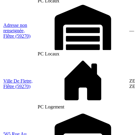
PC Locaux
Adresse non
renseignée,
—
Flêtre
(59270)
PC Locaux
Ville De Fletre,
ZE
Flêtre
(59270)
ZE
PC Logement
565 Rue Au