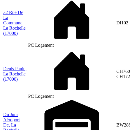
32 Rue De
La
Commune,
DI102
La Rochelle
(17000)
PC Logement
Denis Papin,
CH760
La Rochelle
CH172
(17000)
PC Logement
Du Jura
Aéroport
De, La
BW28