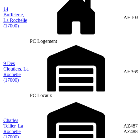
14
Buffeterie,
AH10
La Rochelle
(17000)
PC Logement
9 Des
Cloutiers, La
AH36
Rochelle
(17000)
PC Locaux
Charles
Tellier, La
AZ487
Rochelle
AZ488
(17000)