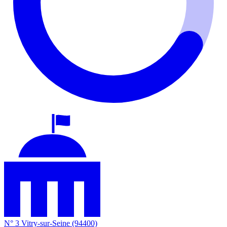
N° 3
Vitry-sur-Seine
(94400)