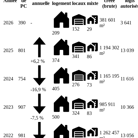
Année
de
créée
logts
annuelle
logement
locaux
mixte
PC
(brute)
autorisé
381 601
2026
390
-
3 641
m²
152
29
209
1 194 302
2025
801
13 039
m²
341
86
374
+6,2 %
1 165 195
2024
754
11 616
m²
276
73
405
-16,9 %
985 911
2023
907
10 366
m²
324
83
500
-7,5 %
1 262 457
2022
981
13 056