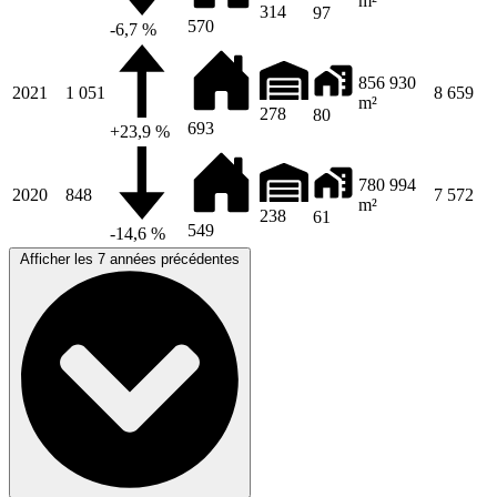
m²
314
97
570
-6,7 %
856 930
2021
1 051
8 659
m²
278
80
693
+23,9 %
780 994
2020
848
7 572
m²
238
61
549
-14,6 %
Afficher les 7 années précédentes