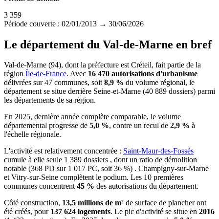
3 359
Période couverte : 02/01/2013 → 30/06/2026
Le département du Val-de-Marne en bref
Val-de-Marne (94), dont la préfecture est Créteil, fait partie de la
région
Île-de-France
. Avec
16 470 autorisations d'urbanisme
délivrées sur 47 communes, soit
8,9 %
du volume régional, le
département se situe derrière Seine-et-Marne (40 889 dossiers) parmi
les départements de sa région.
En 2025, dernière année complète comparable, le volume
départemental progresse de
5,0 %
, contre un recul de
2,9 %
à
l'échelle régionale.
L'activité est relativement concentrée :
Saint-Maur-des-Fossés
cumule à elle seule 1 389 dossiers , dont un ratio de démolition
notable (368 PD sur 1 017 PC, soit 36 %) . Champigny-sur-Marne
et Vitry-sur-Seine complètent le podium. Les 10 premières
communes concentrent
45 %
des autorisations du département.
Côté construction,
13,5 millions de m²
de surface de plancher ont
été créés, pour
137 624 logements
. Le pic d'activité se situe en
2016