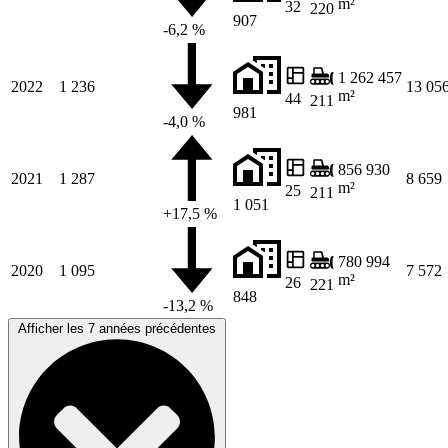
m²
32
220
907
-6,2 %
1 262 457
2022
1 236
13 05
m²
44
211
981
-4,0 %
856 930
2021
1 287
8 659
m²
25
211
1 051
+17,5 %
780 994
2020
1 095
7 572
m²
26
221
848
-13,2 %
Afficher les 7 années précédentes