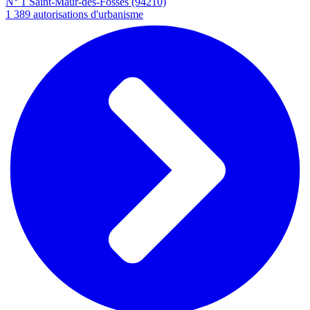
N° 1
Saint-Maur-des-Fossés
(94210)
1 389
autorisations d'urbanisme