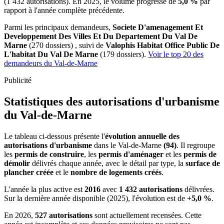
(1 432 autorisations). En 2025, le volume progresse de
5,0 %
par
rapport à l'année complète précédente.
Parmi les principaux demandeurs,
Societe D'amenagement Et
Developpement Des Villes Et Du Departement Du Val De
Marne
(270 dossiers) , suivi de
Valophis Habitat Office Public De
L'habitat Du Val De Marne
(179 dossiers).
Voir le top 20 des
demandeurs du Val-de-Marne
Publicité
Statistiques des autorisations d'urbanisme
du Val-de-Marne
Le tableau ci-dessous présente l'
évolution annuelle des
autorisations d'urbanisme
dans le Val-de-Marne
(94)
. Il regroupe
les
permis de construire
, les
permis d'aménager
et les
permis de
démolir
délivrés chaque année, avec le détail par type, la
surface de
plancher créée
et le
nombre de logements créés
.
L'année la plus active est
2016
avec
1 432 autorisations
délivrées.
Sur la dernière année disponible (2025), l'évolution est de
+5,0 %
.
En 2026,
527 autorisations
sont actuellement recensées. Cette