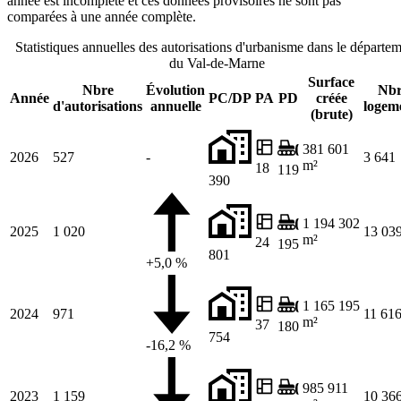
année est incomplète et ces données provisoires ne sont pas
comparées à une année complète.
Statistiques annuelles des autorisations d'urbanisme dans le départe
du Val-de-Marne
Surface
Nbre
Évolution
Nb
Année
PC/DP
PA
PD
créée
d'autorisations
annuelle
logem
(brute)
381 601
2026
527
-
3 641
m²
18
119
390
1 194 302
2025
1 020
13 03
m²
24
195
801
+5,0 %
1 165 195
2024
971
11 61
m²
37
180
754
-16,2 %
985 911
2023
1 159
10 36